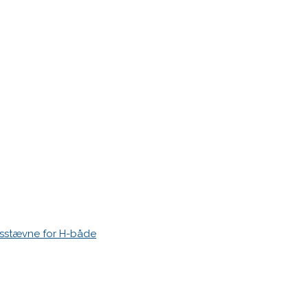
r markeret med
*
esstævne for H-både
 time I post a comment.