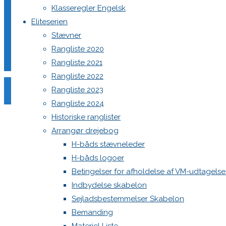
Klasseregler Engelsk
Eliteserien
Stævner
Din e-mailadresse vil ikke blive publiceret.
Krævede felter e
Rangliste 2020
Rangliste 2021
Rangliste 2022
Rangliste 2023
Rangliste 2024
Historiske ranglister
Comment
Arrangør drejebog
Name
*
H-båds stævneleder
H-båds logoer
Email
*
Betingelser for afholdelse af VM-udtagels
Website
Indbydelse skabelon
Sejladsbestemmelser Skabelon
Save my name, email, and site URL in my browser for next
Bemanding