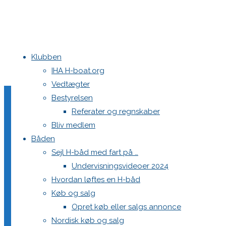
Klubben
Home
Nyheder
Ny-produceret H-båd
underskrift-1
IHA H-boat.org
Vedtægter
underskrift-1
Bestyrelsen
Referater og regnskaber
Bliv medlem
Båden
Full
596 × 87
pixels
Ny-produceret H-båd
Sejl H-båd med fart på …
size
Undervisningsvideoer 2024
Previous image
Hvordan løftes en H-båd
Next image
Køb og salg
Opret køb eller salgs annonce
Skriv et svar
Nordisk køb og salg