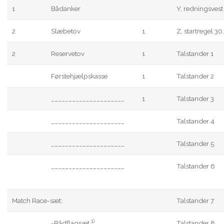
1
Bådanker
Y, redningsvest
2
Slæbetov
1
Z, startregel 30
2
Reservetov
1
Talstander 1
Førstehjælpskasse
1
Talstander 2
_____________________
1
Talstander 3
_____________________
Talstander 4
_____________________
Talstander 5
_____________________
Talstander 6
Match Race-sæt:
Talstander 7
1)
-Bådflagsæt
Talstander 8