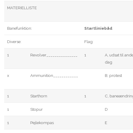
MATERIELLISTE
Banefunktion:
Startliniebåd
Diverse:
Flag:
1
Revolver_______________
1
A, udsat til and
dag
x
Ammunition____________
B, protest
1
Starthorn
1
C, baneændrin
1
Stopur
D
1
Pejlekompas
E