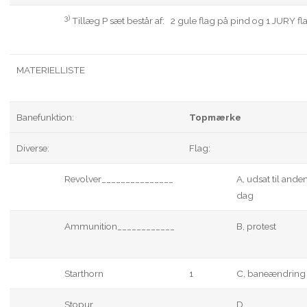
3)
Tillæg P sæt består af: 2 gule flag på pind og 1 JURY fl
MATERIELLISTE
Banefunktion:
Topmærke
Diverse:
Flag:
Revolver_______________
A, udsat til ande
dag
Ammunition____________
B, protest
Starthorn
1
C, baneændring
Stopur
D