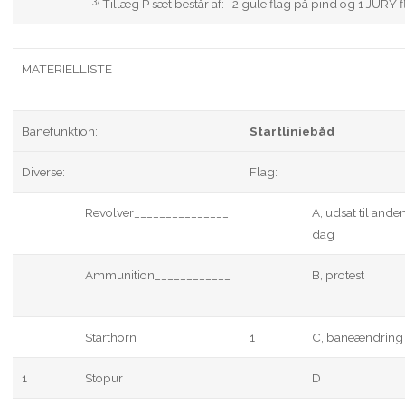
3)
Tillæg P sæt består af: 2 gule flag på pind og 1 JURY f
MATERIELLISTE
Banefunktion:
Startliniebåd
Diverse:
Flag:
Revolver_______________
A, udsat til ande
dag
Ammunition____________
B, protest
Starthorn
1
C, baneændring
1
Stopur
D