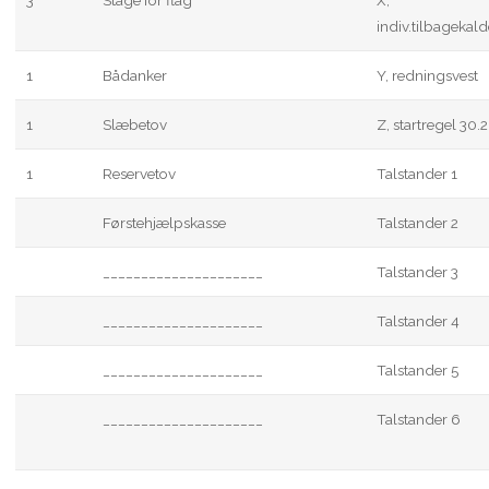
3
Stage for flag
X,
indiv.tilbagekald
1
Bådanker
Y, redningsvest
1
Slæbetov
Z, startregel 30.2
1
Reservetov
Talstander 1
Førstehjælpskasse
Talstander 2
_____________________
Talstander 3
_____________________
Talstander 4
_____________________
Talstander 5
_____________________
Talstander 6