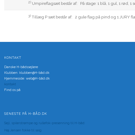
2)
Umpireflagsæt består af: På stage: 1 blå, 1 gul, 1 rød, 1 
3)
Tillæg P sæt består af: 2 gule flag på pind og 1 JURY fl
KONTAKT
Danske H-bådssejlere
Klubben: klubben@H-båd.dk
Hjemmeside: web@H-båd.dk
kontakt
Find os på
SENESTE PÅ H-BÅD.DK
Sejl, spilerstrømpe og rullefok-presenning til H-båd:
Høj Jensen fokke til salg