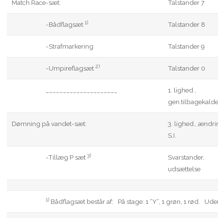
Match Race-sæt:
Talstander 7
1)
-Bådflagsæt
Talstander 8
-Strafmarkering
Talstander 9
2)
-Umpireflagsæt
Talstander 0
_____________________
1. lighed.,
gen.tilbagekalde
Dømning på vandet-sæt:
3. lighed., ændri
S.I.
3)
-Tillæg P sæt
Svarstander,
udsættelse
1)
Bådflagsæt består af: På stage: 1 “Y”, 1 grøn, 1 rød. Uden