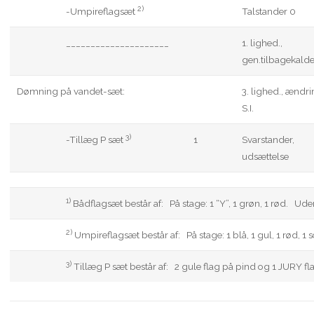
2)
-Umpireflagsæt
Talstander 0
_____________________
1. lighed.,
gen.tilbagekalde
Dømning på vandet-sæt:
3. lighed., ændri
S.I.
3)
-Tillæg P sæt
1
Svarstander,
udsættelse
1)
Bådflagsæt består af: På stage: 1 “Y”, 1 grøn, 1 rød. Uden
2)
Umpireflagsæt består af: På stage: 1 blå, 1 gul, 1 rød, 1 
3)
Tillæg P sæt består af: 2 gule flag på pind og 1 JURY fl