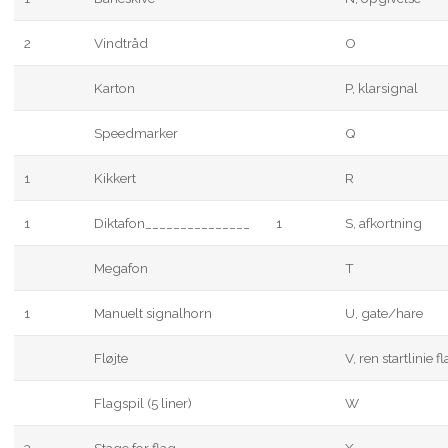
2
Vindtråd
O
Karton
P, klarsignal
Speedmarker
Q
1
Kikkert
R
1
Diktafon_______________
1
S, afkortning
Megafon
T
1
Manuelt signalhorn
U, gate/hare
Fløjte
V, ren startlinie f
Flagspil (5 liner)
W