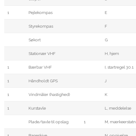
1
Pejlekompas
E
Styrekompas
F
Søkort
G
Stationær VHF
H, hjem
1
Bærbar VHF
I, startregel 30.1
1
Håndholdt GPS
J
1
Vindmåler (hastighed)
K
1
Kurstavle
L, meddelelse
Plade/tavle til opslag
1
M, mærkeerstatn
1
Baneskive
N, opgivelse