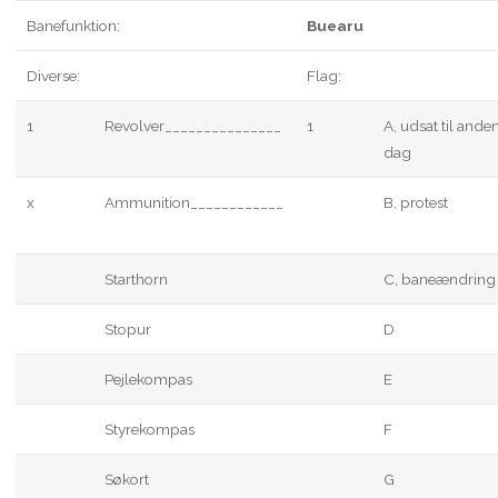
Banefunktion:
Buearu
Diverse:
Flag:
1
Revolver_______________
1
A, udsat til ande
dag
x
Ammunition____________
B, protest
Starthorn
C, baneændring
Stopur
D
Pejlekompas
E
Styrekompas
F
Søkort
G