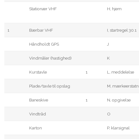
Stationær VHF
H, hjem
1
Bærbar VHF
I, startregel 30.1
Håndholdt GPS
J
Vindmåler (hastighed)
K
Kurstavle
1
L, meddelelse
Plade/tavle til opslag
M, mærkeerstatn
Baneskive
1
N, opgivelse
Vindtråd
O
Karton
P, klarsignal