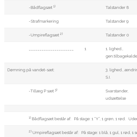
1)
-Bådflagsæt
Talstander 8
-Strafmarkering
Talstander 9
2)
-Umpireflagsæt
Talstander 0
_____________________
1
1. lighed.,
gen.tilbagekalde
Dømning på vandet-sæt:
3. lighed., ændri
S.I.
3)
-Tillæg P sæt
Svarstander,
udsættelse
1)
Bådflagsæt består af: På stage: 1 “Y”, 1 grøn, 1 rød. Uden
2)
Umpireflagsæt består af: På stage: 1 blå, 1 gul, 1 rød, 1 