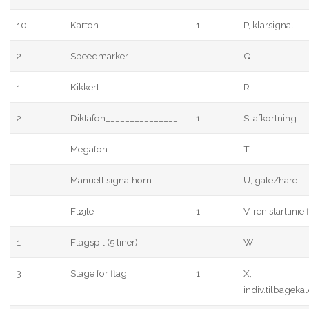
10
Karton
1
P, klarsignal
2
Speedmarker
Q
1
Kikkert
R
2
Diktafon_______________
1
S, afkortning
Megafon
T
Manuelt signalhorn
U, gate/hare
Fløjte
1
V, ren startlinie 
1
Flagspil (5 liner)
W
3
Stage for flag
1
X,
indiv.tilbageka