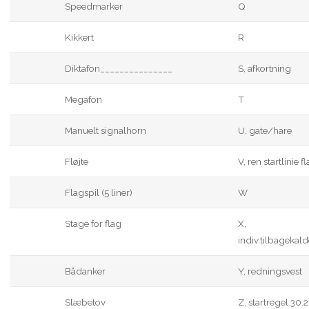
Speedmarker
Q
Kikkert
R
Diktafon_______________
S, afkortning
Megafon
T
Manuelt signalhorn
U, gate/hare
Fløjte
V, ren startlinie f
Flagspil (5 liner)
W
Stage for flag
X,
indiv.tilbagekald
Bådanker
Y, redningsvest
Slæbetov
Z, startregel 30.2