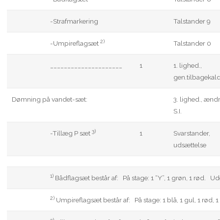
-Strafmarkering
Talstander 9
2)
-Umpireflagsæt
Talstander 0
_____________________
1
1. lighed.,
gen.tilbagekal
Dømning på vandet-sæt:
3. lighed., ændr
S.I.
3)
-Tillæg P sæt
1
Svarstander,
udsættelse
1)
Bådflagsæt består af: På stage: 1 “Y”, 1 grøn, 1 rød. Ude
2)
Umpireflagsæt består af: På stage: 1 blå, 1 gul, 1 rød, 1