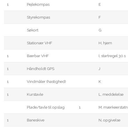
1
Pejlekompas
E
Styrekompas
F
Søkort
G
Stationær VHF
H, hjem
1
Bærbar VHF
I, startregel 30.1
1
Håndholdt GPS
J
1
Vindmåler (hastighed)
K
1
Kurstavle
L, meddelelse
Plade/tavle til opslag
1
M, mærkeerstatn
1
Baneskive
N, opgivelse