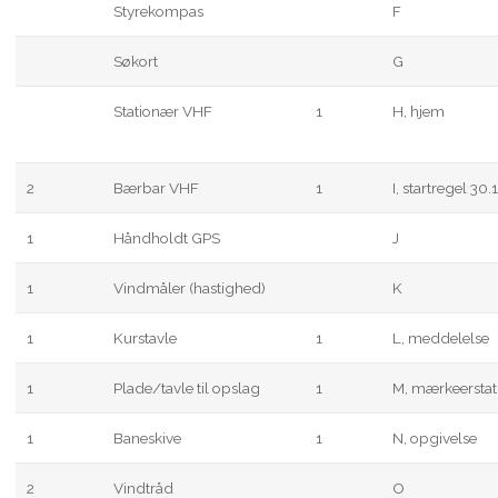
Styrekompas
F
Søkort
G
Stationær VHF
1
H, hjem
2
Bærbar VHF
1
I, startregel 30.1
1
Håndholdt GPS
J
1
Vindmåler (hastighed)
K
1
Kurstavle
1
L, meddelelse
1
Plade/tavle til opslag
1
M, mærkeerstat
1
Baneskive
1
N, opgivelse
2
Vindtråd
O