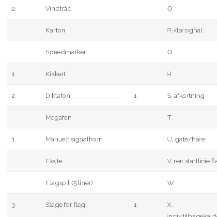
2
Vindtråd
O
Karton
P, klarsignal
Speedmarker
Q
1
Kikkert
R
2
Diktafon_______________
1
S, afkortning
Megafon
T
1
Manuelt signalhorn
U, gate/hare
Fløjte
V, ren startlinie f
Flagspil (5 liner)
W
3
Stage for flag
1
X,
indiv.tilbagekald