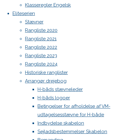
et
Botnia 1987 DEN 613
Klasseregler Engelsk
Admin
Eliteserien
svar
Log ind
Stævner
Indlægsfeed
Rangliste 2020
Kommentarfeed
Rangliste 2021
WordPress.org
Rangliste 2022
Din e-
Back
Danske H-bådssejlere
H-båd
Rangliste 2023
mailadresse
to
ligaen
Youtube
Rangliste 2024
vil ikke
Top
©Danske H-bådssejlere
Historiske ranglister
blive
Arrangør drejebog
publiceret.
H-båds stævneleder
Krævede
H-båds logoer
felter er
Betingelser for afholdelse af VM-
markeret
udtagelsesstævne for H-både
med
*
Indbydelse skabelon
Sejladsbestemmelser Skabelon
Comment