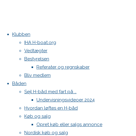
Klubben
Home
H-båden
Kontakt
IHA H-boat.org
baadA41
Vedtægter
Danske H-bådssejlere
Bestyrelsen
Klubben: klubben@H-båd.dk
baadA41
Referater og regnskaber
Hjemmeside: web@H-båd.dk
Bliv medlem
kontakt
Båden
Find os på
Sejl H-båd med fart på …
Undervisningsvideoer 2024
Seneste på H-båd.dk
Hvordan løftes en H-båd
Sejl, spilerstrømpe og rullefok-presenning til H-båd:
Skriv
Køb og salg
Høj Jensen fokke til salg
Spilerstage/Spinlock jollevest xl
Opret køb eller salgs annonce
North MH-6 fok i fin kapsejlads-stand sælges
Nordisk køb og salg