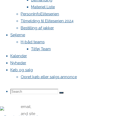
Bemanding
Materiel Liste
PersonInfoEliteserien
Tilmelding til Eliteserien 2024
Bestilling af jakker
Sejlerne
Name
*
H-båd teams
Tilføj Team
Kalender
Email
*
Nyheder
Køb og salg
Website
Opret køb eller salgs annonce
Search
Search
Save
Search
my name,
email,
for:
and site