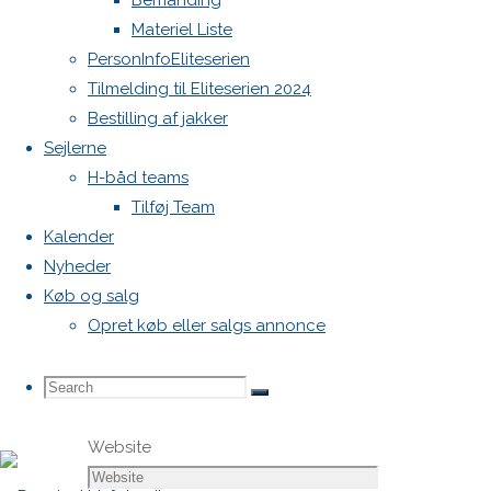
Bemanding
markeret
Materiel Liste
med
*
PersonInfoEliteserien
Tilmelding til Eliteserien 2024
Comment
Bestilling af jakker
Sejlerne
H-båd teams
Tilføj Team
Kalender
Nyheder
Køb og salg
Name
*
Opret køb eller salgs annonce
Email
*
Search
Search
Search
Website
for: