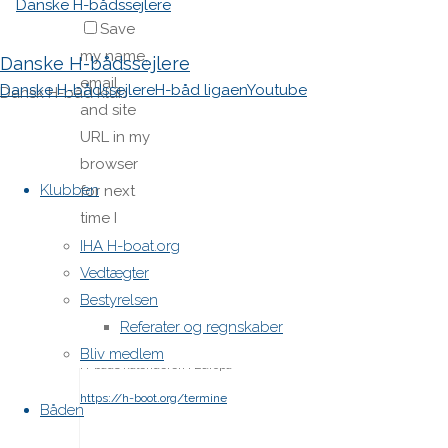
Save
my name,
Danske H-bådssejlere
email,
Danske H-bådssejlere
H-båd ligaen
Youtube
Dansk H-båd klub
and site
URL in my
Skip
browser
to
Klubben
for next
content
time I
post a
IHA H-boat.org
comment.
Vedtægter
Bestyrelsen
Referater og regnskaber
Bliv medlem
H-båds kalenderen i Europa
https://h-boot.org/termine
Båden