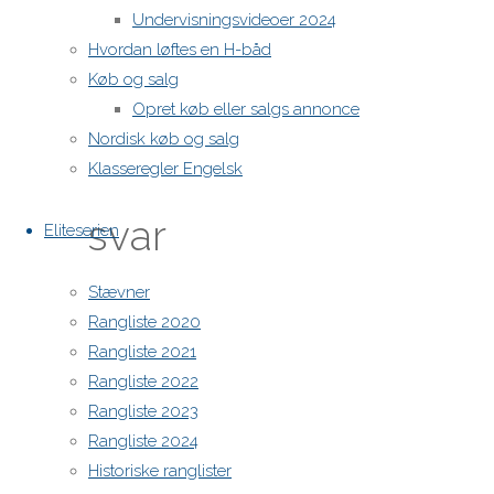
Undervisningsvideoer 2024
Hvordan løftes en H-båd
Skriv
Køb og salg
Opret køb eller salgs annonce
Nordisk køb og salg
et
Klasseregler Engelsk
svar
Eliteserien
Stævner
Rangliste 2020
Din e-
Rangliste 2021
mailadresse
Rangliste 2022
vil ikke
Rangliste 2023
blive
Rangliste 2024
publiceret.
Historiske ranglister
Krævede