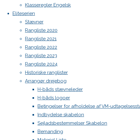
juni 2024
Spilerstage/Spinlock jollevest xl
Klasseregler Engelsk
Køb og
North MH-6 fok i fin kapsejlads-stand sælges
Eliteserien
Botnia 1987 DEN 613
salg
Stævner
Admin
Rangliste 2020
Se
Log ind
Rangliste 2021
beskrivelse
Indlægsfeed
Rangliste 2022
på DBA
Kommentarfeed
Rangliste 2023
WordPress.org
https://www.dba.dk/h-
Rangliste 2024
Back
Danske H-bådssejlere
H-båd
baad/id-
Historiske ranglister
to
ligaen
Youtube
1113966487/?
Arrangør drejebog
Top
©Danske H-bådssejlere
utm_source=copy&utm_medium=social&utm_campaig
H-båds stævneleder
H-båds logoer
Interesseret
Betingelser for afholdelse af VM-udtagelsess
i hurtig
Indbydelse skabelon
handel
Sejladsbestemmelser Skabelon
Bemanding