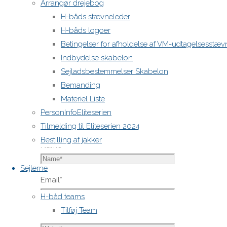
Arrangør drejebog
felter er
H-båds stævneleder
markeret
H-båds logoer
med
*
Betingelser for afholdelse af VM-udtagelsesstæv
Comment
Indbydelse skabelon
Sejladsbestemmelser Skabelon
Bemanding
Materiel Liste
PersonInfoEliteserien
Tilmelding til Eliteserien 2024
Bestilling af jakker
Name
*
Sejlerne
Email
*
H-båd teams
Tilføj Team
Website