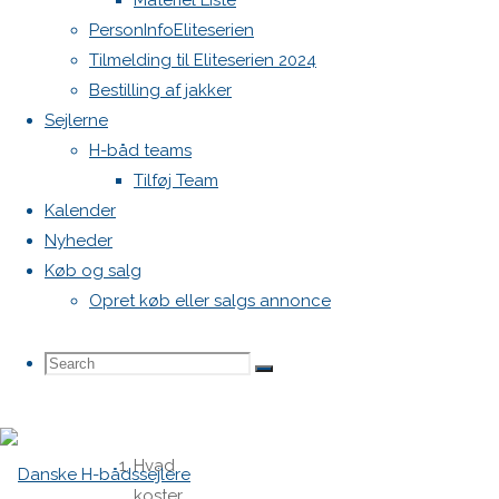
Materiel Liste
PersonInfoEliteserien
Tilmelding til Eliteserien 2024
Anders
Bestilling af jakker
Harfot
Sejlerne
https://www.dba.dk/h-
H-båd teams
baad/id-
Tilføj Team
1113966487/?
Kalender
utm_source=copy&utm_medium=social&utm_campaig
Nyheder
aharfot@gmail.com
Køb og salg
Opret køb eller salgs annonce
One
Search
Search
Search
Comment
for:
Hvad
koster