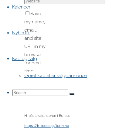
Kalender
Save
my name,
email,
Nyheder
and site
URL in my
browser
Køb og salg
for next
time I
Opret køb eller salgs annonce
post a
comment.
Search
Search
Search
H-båds kalenderen i Europa
for:
https://h-boot.org/termine