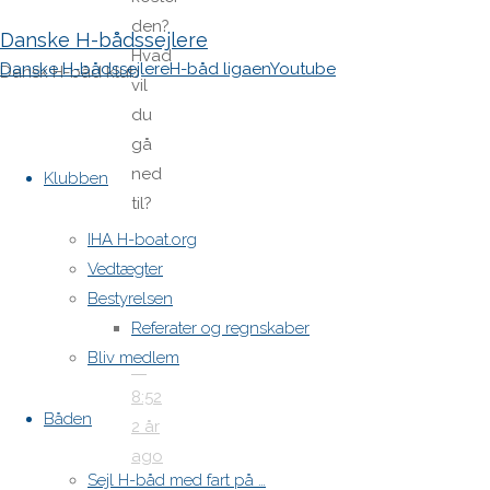
den?
Danske H-bådssejlere
Hvad
Danske H-bådssejlere
H-båd ligaen
Youtube
Dansk H-båd klub
vil
du
gå
Skip
ned
to
Klubben
til?
content
IHA H-boat.org
Hans
Vedtægter
17.
Bestyrelsen
oktober
Referater og regnskaber
2024
Bliv medlem
at
8:52
Båden
2 år
ago
Sejl H-båd med fart på …
Reply