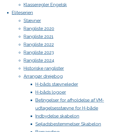
Botnia 1987 DEN 613
Klasseregler Engelsk
image
Eliteserien
Admin
Next
Stævner
image
Log ind
Rangliste 2020
Indlægsfeed
Kommentarfeed
Rangliste 2021
WordPress.org
Skriv
Rangliste 2022
Back
Danske H-bådssejlere
H-båd
Rangliste 2023
to
ligaen
Youtube
Rangliste 2024
et
Top
©Danske H-bådssejlere
Historiske ranglister
Arrangør drejebog
svar
H-båds stævneleder
H-båds logoer
Betingelser for afholdelse af VM-
udtagelsesstævne for H-både
Din e-
Indbydelse skabelon
mailadresse
Sejladsbestemmelser Skabelon
vil ikke