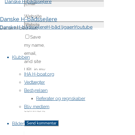
Website
Danske H-bådssejlere
Danske H-bådssejlere
H-båd ligaen
Youtube
Dansk H-båd klub
Save
my name,
Skip
email,
to
Klubben
and site
content
URL in my
IHA H-boat.org
browser
Vedtægter
for next
Bestyrelsen
time I
Referater og regnskaber
post a
Bliv medlem
comment.
Båden