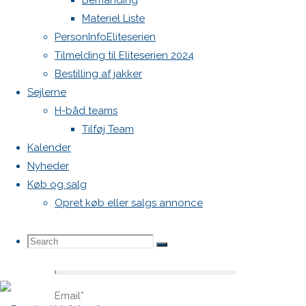
Bemanding
blive
Materiel Liste
publiceret.
PersonInfoEliteserien
Krævede
Tilmelding til Eliteserien 2024
felter er
Bestilling af jakker
markeret
Sejlerne
med
*
H-båd teams
Comment
Tilføj Team
Kalender
Nyheder
Køb og salg
Opret køb eller salgs annonce
Search
Search
Name
*
Search
Email
*
for: