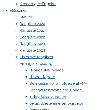
Botnia 1987 DEN 613
Klasseregler Engelsk
image
Eliteserien
Admin
Next
Stævner
image
Log ind
Rangliste 2020
Indlægsfeed
Kommentarfeed
Rangliste 2021
WordPress.org
Skriv
Rangliste 2022
Back
Danske H-bådssejlere
H-båd
Rangliste 2023
to
ligaen
Youtube
Rangliste 2024
et
Top
©Danske H-bådssejlere
Historiske ranglister
Arrangør drejebog
svar
H-båds stævneleder
H-båds logoer
Betingelser for afholdelse af VM-
udtagelsesstævne for H-både
Din e-
Indbydelse skabelon
mailadresse
Sejladsbestemmelser Skabelon
vil ikke