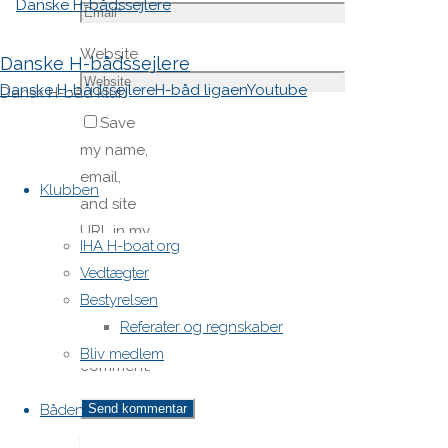
Website
Danske H-bådssejlere
Danske H-bådssejlere
H-båd ligaen
Youtube
Dansk H-båd klub
Save
my name,
Skip
email,
to
Klubben
and site
content
URL in my
IHA H-boat.org
browser
Vedtægter
for next
Bestyrelsen
time I
Referater og regnskaber
post a
Bliv medlem
comment.
Båden