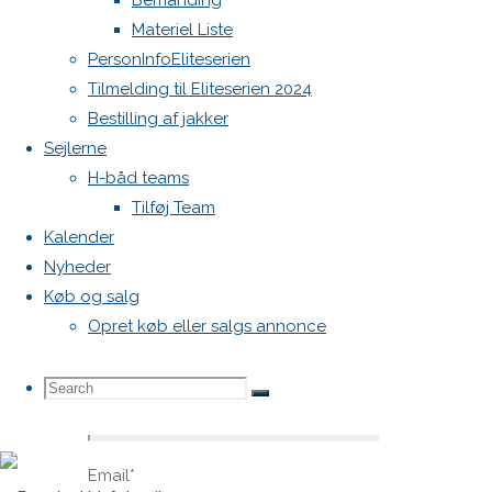
Bemanding
blive
Materiel Liste
publiceret.
PersonInfoEliteserien
Krævede
Tilmelding til Eliteserien 2024
felter er
Bestilling af jakker
markeret
Sejlerne
med
*
H-båd teams
Comment
Tilføj Team
Kalender
Nyheder
Køb og salg
Opret køb eller salgs annonce
Search
Search
Name
*
Search
Email
*
for: