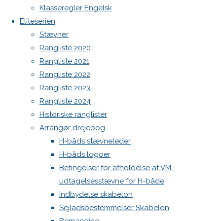
Botnia 1987 DEN 613
Klasseregler Engelsk
image
Admin
Eliteserien
Next
Log ind
Stævner
image
Indlægsfeed
Rangliste 2020
Kommentarfeed
Rangliste 2021
WordPress.org
Skriv
Rangliste 2022
Back
Danske H-bådssejlere
H-båd
Rangliste 2023
to
ligaen
Youtube
Rangliste 2024
et
Top
©Danske H-bådssejlere
Historiske ranglister
Arrangør drejebog
svar
H-båds stævneleder
H-båds logoer
Betingelser for afholdelse af VM-
udtagelsesstævne for H-både
Din e-
Indbydelse skabelon
mailadresse
Sejladsbestemmelser Skabelon
vil ikke