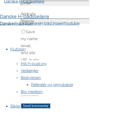
Website
Danske H-bådssejlere
Danske H-bådssejlere
H-båd ligaen
Youtube
Dansk H-båd klub
Save
my name,
Skip
email,
to
Klubben
and site
content
URL in my
IHA H-boat.org
browser
Vedtægter
for next
Bestyrelsen
time I
Referater og regnskaber
post a
Bliv medlem
comment.
Båden