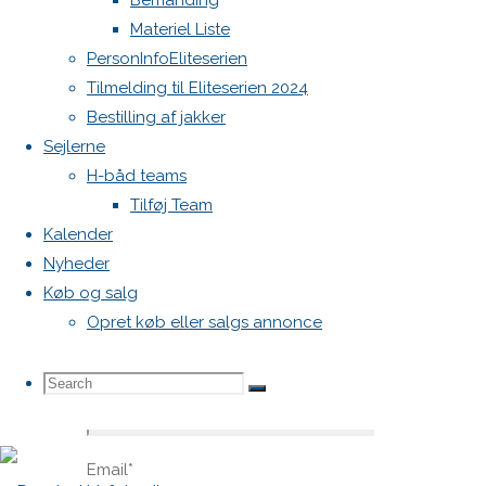
Bemanding
blive
Materiel Liste
publiceret.
PersonInfoEliteserien
Krævede
Tilmelding til Eliteserien 2024
felter er
Bestilling af jakker
markeret
Sejlerne
med
*
H-båd teams
Comment
Tilføj Team
Kalender
Nyheder
Køb og salg
Opret køb eller salgs annonce
Search
Search
Name
*
Search
Email
*
for: