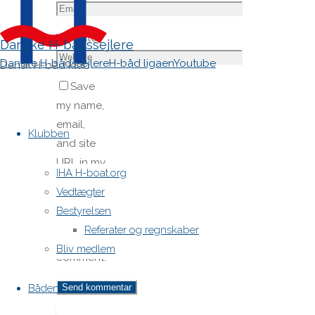
Website
Danske H-bådssejlere
Danske H-bådssejlere
H-båd ligaen
Youtube
Dansk H-båd klub
Save
my name,
Skip
email,
to
Klubben
and site
content
URL in my
IHA H-boat.org
browser
Vedtægter
for next
Bestyrelsen
time I
Referater og regnskaber
post a
Bliv medlem
comment.
Båden