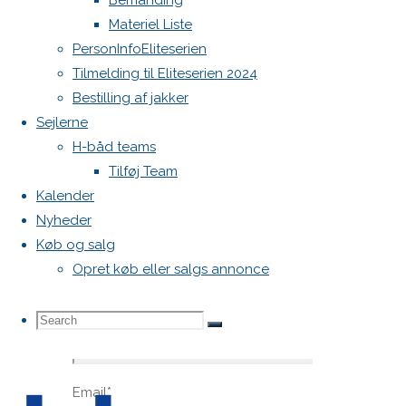
Bemanding
blive
Materiel Liste
publiceret.
PersonInfoEliteserien
Krævede
Tilmelding til Eliteserien 2024
felter er
Bestilling af jakker
markeret
Sejlerne
med
*
H-båd teams
Comment
Tilføj Team
Kalender
Nyheder
Køb og salg
Opret køb eller salgs annonce
Search
Search
Name
*
Search
Email
*
for: