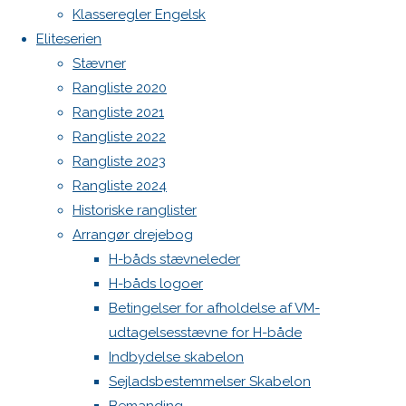
Botnia 1987 DEN 613
Klasseregler Engelsk
image
Admin
Eliteserien
Next
Log ind
Stævner
image
Indlægsfeed
Rangliste 2020
Kommentarfeed
Rangliste 2021
WordPress.org
Skriv
Rangliste 2022
Back
Danske H-bådssejlere
H-båd
Rangliste 2023
to
ligaen
Youtube
Rangliste 2024
et
Top
©Danske H-bådssejlere
Historiske ranglister
Arrangør drejebog
svar
H-båds stævneleder
H-båds logoer
Betingelser for afholdelse af VM-
udtagelsesstævne for H-både
Din e-
Indbydelse skabelon
mailadresse
Sejladsbestemmelser Skabelon
vil ikke