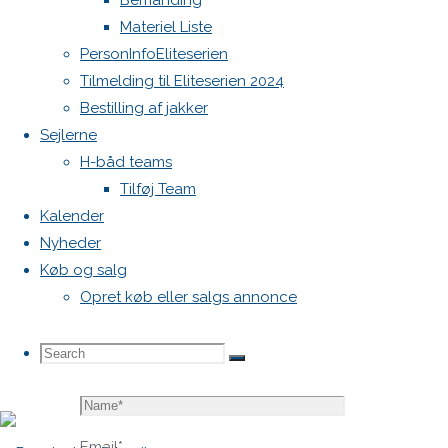
Bemanding
blive
Materiel Liste
publiceret.
PersonInfoEliteserien
Krævede
Tilmelding til Eliteserien 2024
felter er
Bestilling af jakker
markeret
Sejlerne
med
*
H-båd teams
Tilføj Team
Comment
Kalender
Nyheder
Køb og salg
Opret køb eller salgs annonce
Search
Search
Search
Name
*
for:
Email
*