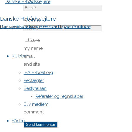
Danske H-bådssejlere
Website
Danske H-bådssejlere
H-båd ligaen
Youtube
Dansk H-båd klub
Save
Skip
my name,
to
Klubben
email,
content
and site
URL in my
IHA H-boat.org
browser
Vedtægter
for next
Bestyrelsen
time I
Referater og regnskaber
post a
Bliv medlem
comment.
Båden