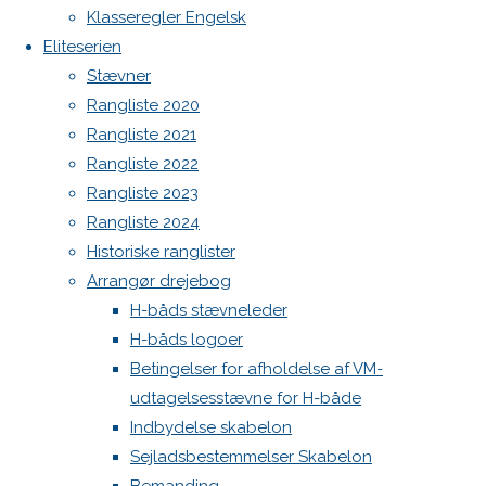
Previous
Botnia 1987 DEN 613
Klasseregler Engelsk
image
Eliteserien
Admin
Next
Stævner
Log ind
image
Rangliste 2020
Indlægsfeed
Kommentarfeed
Rangliste 2021
WordPress.org
Rangliste 2022
Skriv
Back
Danske H-bådssejlere
H-båd
Rangliste 2023
to
ligaen
Youtube
Rangliste 2024
et
Top
©Danske H-bådssejlere
Historiske ranglister
Arrangør drejebog
H-båds stævneleder
svar
H-båds logoer
Betingelser for afholdelse af VM-
udtagelsesstævne for H-både
Din e-
Indbydelse skabelon
mailadresse
Sejladsbestemmelser Skabelon
vil ikke