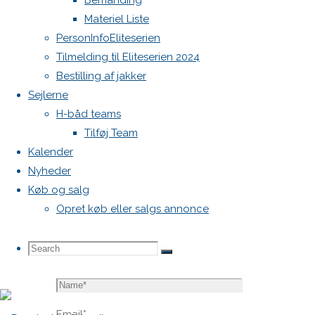
Bemanding
blive
Materiel Liste
publiceret.
PersonInfoEliteserien
Krævede
Tilmelding til Eliteserien 2024
felter er
Bestilling af jakker
markeret
Sejlerne
med
*
H-båd teams
Tilføj Team
Comment
Kalender
Nyheder
Køb og salg
Opret køb eller salgs annonce
Search
Search
Search
Name
*
for:
Email
*