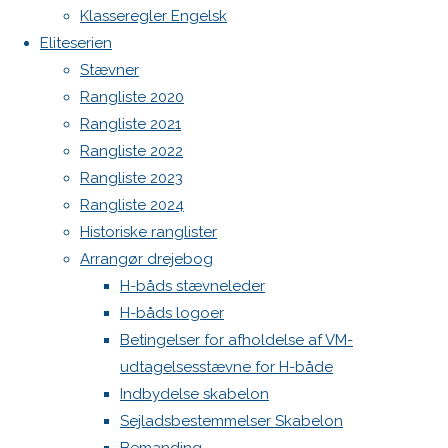
Botnia 1987 DEN 613
Previous
Klasseregler Engelsk
image
Admin
Eliteserien
Next
Log ind
Stævner
image
Indlægsfeed
Rangliste 2020
Kommentarfeed
Rangliste 2021
WordPress.org
Rangliste 2022
Skriv
Back
Danske H-bådssejlere
H-båd
Rangliste 2023
to
ligaen
Youtube
Rangliste 2024
Top
©Danske H-bådssejlere
et
Historiske ranglister
Arrangør drejebog
H-båds stævneleder
svar
H-båds logoer
Betingelser for afholdelse af VM-
udtagelsesstævne for H-både
Din e-
Indbydelse skabelon
mailadresse
Sejladsbestemmelser Skabelon
vil ikke