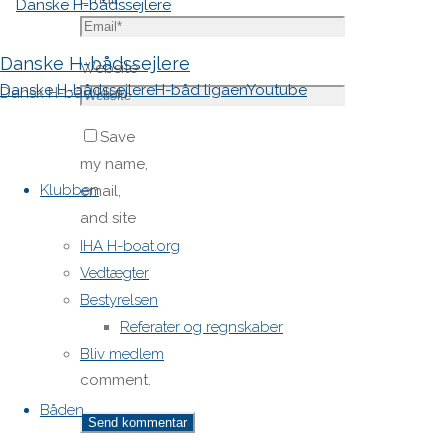
Danske H-bådssejlere
Website
Danske H-bådssejlere
H-båd ligaen
Youtube
Dansk H-båd klub
Save
Skip
my name,
to
Klubben
email,
content
and site
URL in my
IHA H-boat.org
browser
Vedtægter
for next
Bestyrelsen
time I
Referater og regnskaber
post a
Bliv medlem
comment.
Båden