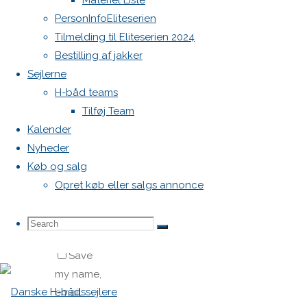
Materiel Liste
PersonInfoEliteserien
Tilmelding til Eliteserien 2024
Bestilling af jakker
Sejlerne
H-båd teams
Tilføj Team
Name
*
Kalender
Nyheder
Email
*
Køb og salg
Opret køb eller salgs annonce
Website
Search
Search
Search
Save
my name,
for:
email,