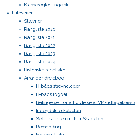
North MH-6 fok i fin kapsejlads-stand sælges
et
Klasseregler Engelsk
Botnia 1987 DEN 613
Eliteserien
Admin
Stævner
svar
Log ind
Rangliste 2020
Indlægsfeed
Rangliste 2021
Kommentarfeed
Rangliste 2022
WordPress.org
Rangliste 2023
Din e-
Back
Danske H-bådssejlere
H-båd
Rangliste 2024
mailadresse
to
ligaen
Youtube
Historiske ranglister
vil ikke
Top
©Danske H-bådssejlere
Arrangør drejebog
blive
H-båds stævneleder
publiceret.
H-båds logoer
Krævede
Betingelser for afholdelse af VM-udtagelsess
felter er
Indbydelse skabelon
markeret
Sejladsbestemmelser Skabelon
med
*
Bemanding
Comment