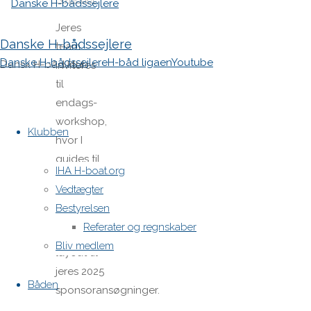
Jeres
Danske H-bådssejlere
team
Danske H-bådssejlere
H-båd ligaen
Youtube
Dansk H-båd klub
inviteres
til
endags-
Skip
workshop,
to
Klubben
hvor I
content
guides til
IHA H-boat.org
at
Vedtægter
udarbejde
Bestyrelsen
et
Referater og regnskaber
professionelt
Bliv medlem
layout til
jeres 2025
Båden
sponsoransøgninger.