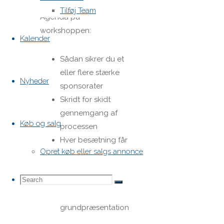
Tilføj Team
Agenda på
workshoppen:
Kalender
Sådan sikrer du et
eller flere stærke
Nyheder
sponsorater
Skridt for skidt
gennemgang af
Køb og salg
processen
Hver besætning får
Opret køb eller salgs annonce
vejledning og tid til
at udarbejde
Search
Search
rammer og indhold
Search
for en
grundpræsentation
for: