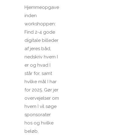
Hjemmeopgave
inden
workshoppen:
Find 2-4 gode
digitale billeder
af jeres båd,
nedskriv hvem I
er og hvad I
står for, samt
hvilke mål I har
for 2025. Gør jer
overvejelser om
hvem I vil søge
sponsorater
hos og hvilke
beløb.