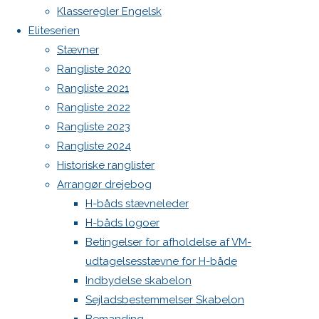
Klasseregler Engelsk
Høj Jensen fokke til salg
for
Spilerstage/Spinlock jollevest xl
Eliteserien
North MH-6 fok i fin kapsejlads-stand sælges
Stævner
Botnia 1987 DEN 613
DHBS
Rangliste 2020
Admin
Rangliste 2021
Log ind
Rangliste 2022
´
Indlægsfeed
Rangliste 2023
Kommentarfeed
Rangliste 2024
WordPress.org
medlemmer
Historiske ranglister
Back
Danske H-bådssejlere
H-båd
Arrangør drejebog
to
ligaen
Youtube
H-båds stævneleder
om
Top
©Danske H-bådssejlere
H-båds logoer
Betingelser for afholdelse af VM-
sponsorsøgning
udtagelsesstævne for H-både
Indbydelse skabelon
Sejladsbestemmelser Skabelon
d. 1.