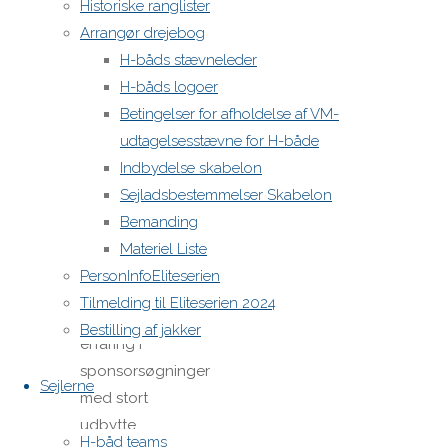
Historiske ranglister
Wissing
Arrangør drejebog
(DEN 570)
H-båds stævneleder
og co-
H-båds logoer
underviser
Betingelser for afholdelse af VM-
Claus
udtagelsesstævne for H-både
Christiansen
Indbydelse skabelon
(DEN 565)
Sejladsbestemmelser Skabelon
som
Bemanding
begge
Materiel Liste
har
PersonInfoEliteserien
mange
Tilmelding til Eliteserien 2024
års
Bestilling af jakker
erfaring i
sponsorsøgninger
Sejlerne
med stort
udbytte.
H-båd teams