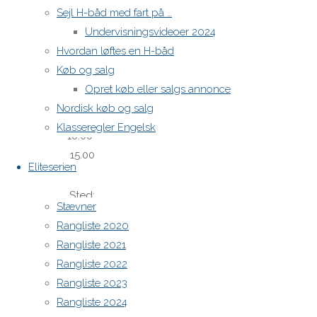
Sejl H-båd med fart på …
Dato:
Undervisningsvideoer 2024
Lørdag d.
Hvordan løftes en H-båd
1. februar
Køb og salg
2025
Opret køb eller salgs annonce
Nordisk køb og salg
Tid. kl.
Klasseregler Engelsk
10.00-
15.00
Eliteserien
Sted:
Stævner
Middelfart
Rangliste 2020
Sejlklub
Rangliste 2021
Rangliste 2022
Workshoppen
Rangliste 2023
afholdes
Rangliste 2024
af Søren