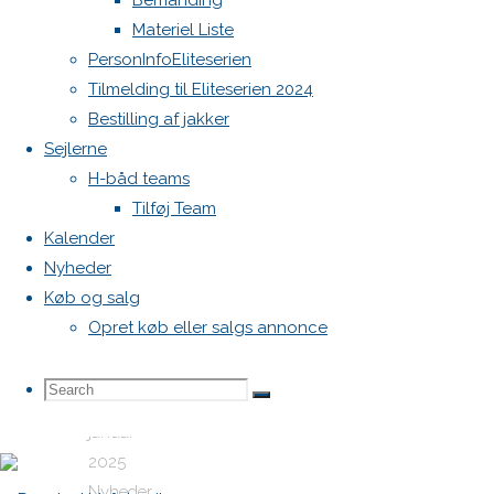
Bemanding
Materiel Liste
februar
PersonInfoEliteserien
Tilmelding til Eliteserien 2024
Bestilling af jakker
2025
Sejlerne
H-båd teams
i
Tilføj Team
Kalender
Nyheder
Middelfart
Køb og salg
Opret køb eller salgs annonce
10. januar
Search
Search
2025
10.
Search
januar
2025
for:
Nyheder