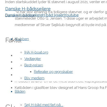
Inden startskuddet lyder til stævnet i august 2021, venter en 
Danske H-bådssejlere
“Vi har stor erfaring fra tidligere stævner, og er derfo
Danske H-bådssejlere
H-båd ligaen
Youtube
Dansk H-båd klub
stævneleder Otto G. Jensen. “I disse uger er arbejdet
medlemmer af Struer Sejlklub begyndt at byde ind på 
Skip
to
Fakta:
Klubben
content
IHA H-boat.org
Verdensmesterskaberne for H-både afvikles fra den 9.-
Vedtægter
Stævnet arrangeres af Struer Sejlklub i samarbejde 
Bestyrelsen
Ud over Danmark deltager både fra bl.a. Sverige, Tyskla
Referater og regnskaber
Der ventes omkring 200 elite-sejlere til Struer under VM
Bliv medlem
H-båden tilhører en af de mest udbredte kapsejladskla
Kølbåden i glasfiber blev designet af Hans Groop fra Fi
Båden
Sejl H-båd med fart på …