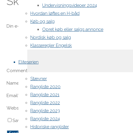
Skriv et svar
Undervisningsvideoer 2024
Hvordan løftes en H-båd
Køb og salg
Din e-mailadresse vil ikke blive publiceret.
Krævede felter e
Opret køb eller salgs annonce
Nordisk køb og salg
Klasseregler Engelsk
Eliteserien
Comment
Stævner
Name
*
Rangliste 2020
Rangliste 2021
Email
*
Rangliste 2022
Website
Rangliste 2023
Rangliste 2024
Save my name, email, and site URL in my browser for next
Historiske ranglister