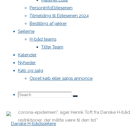
Materiel Liste
muligt”, fortæller VM-stævneleder Otto G. Jensen.
PersonInfoEliteserien
Tilmelding til Eliteserien 2024
Allerede nu arbejdes der på en såkaldt corona-protokol, so
Bestilling af jakker
sundhedsmæssig risiko.
Sejlerne
Det gælder blandt andet omgangen mellem deltagere, dommer
H-båd teams
skare af tilskuere til Struer, under VM-stævnet.
Tilføj Team
Kalender
“Der bliver taget højde for alle scenarier, så vi skaber d
Nyheder
samarbejde med myndighederne, og tror det kan skabe 
Køb og salg
Ud over danske top-sejlere, kommer VM-deltagerne blandt an
Opret køb eller salgs annonce
pandemien førte i 2020 til aflysning af VM. Derfor krydser d
Struer næste sommer.
Search
Search
Search
“Struer Sejlklub og Struer Kommune har udvist et stort 
corona-epidemien”, siger Henrik Toft fra Danske H-båd
for:
restriktioner, der måtte være til den tid.”