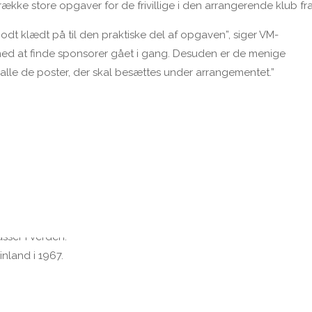
række store opgaver for de frivillige i den arrangerende klub fra
r godt klædt på til den praktiske del af opgaven”, siger VM-
 med at finde sponsorer gået i gang. Desuden er de menige
alle de poster, der skal besættes under arrangementet.”
14. august 2021.
med Struer Kommune.
nd, Italien og Finland.
 fordelt på op til 70 både.
sser i verden.
nland i 1967.