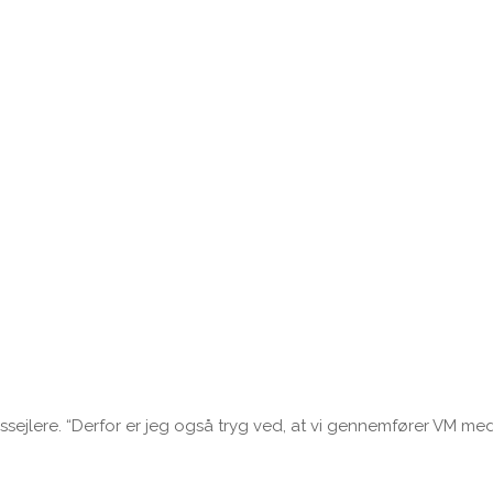
m i detaljer beskriver de elementer i begivenheden, der kan u
e og officials, samt de mange frivillige. Desuden ventes en 
en fornødne sikkerhed”, siger Otto G. Jensen. “Vi har et fortrinlig
en succesfuld afvikling af VM, i coronaens skygge.”
det fra lande som Sverige, Tyskland, Finland og Italien. Covid
e mange sejlere fingre for, at det prestigefyldte stævne kan gen
engagement i forhold til at løse opgaven. Ikke mindst i forhold t
ssejlere. “Derfor er jeg også tryg ved, at vi gennemfører VM me