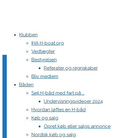
Klubben
Home
Nyheder
Verdensmesterskaber i Struer sikres med Corona-t
IHA H-boat.org
Referat generalforsamling
Vedtægter
Bestyrelsen
Referater og regnskaber
Verdensmesterskaber i S
Bliv medlem
Båden
Sejl H-båd med fart på …
taskforce
Undervisningsvideoer 2024
Hvordan løftes en H-båd
Køb og salg
11. december 2020
11. december 2020
Nyheder
Opret køb eller salgs annonce
Nordisk køb og salg