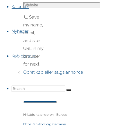
Kalender
Save
my name,
Nyheder
email,
and site
URL in my
Køb og salg
browser
for next
time I
Opret køb eller salgs annonce
post a
comment.
Search
Search
Search
for:
H-båds kalenderen i Europa
https://h-boot.org/termine