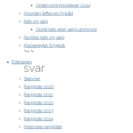
Nyheder
Undervisningsvideoer 2024
Hvordan løftes en H-båd
Køb og salg
Skriv
Opret køb eller salgs annonce
Nordisk køb og salg
et
Klasseregler Engelsk
Eliteserien
svar
Stævner
Rangliste 2020
Din e-
Rangliste 2021
mailadresse
Rangliste 2022
vil ikke
Rangliste 2023
blive
Rangliste 2024
publiceret.
Historiske ranglister