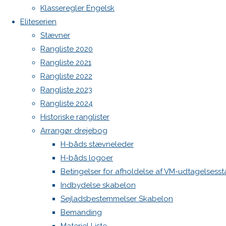
Klasseregler Engelsk
Eliteserien
Home
Nyheder
Stævner
Kalenderen for 2024 er klar
STOR
Rangliste 2020
Prøveår for brug af VHF
RABAT PÅ
Rangliste 2021
Kontakt
FÆRGEBILLETTER
Rangliste 2022
Danske H-bådssejlere
TIL VM I
Rangliste 2023
Klubben: klubben@H-båd.dk
Finland
Rangliste 2024
KUN I
Historiske ranglister
Hjemmeside: web@H-båd.dk
DAG
Arrangør drejebog
kontakt
“VALENTINES
H-båds stævneleder
Find os på
DAY”
H-båds logoer
Seneste på H-båd.dk
Betingelser for afholdelse af VM-udtagelsess
STOR
Sejl, spilerstrømpe og rullefok-presenning til H-båd:
Indbydelse skabelon
Høj Jensen fokke til salg
Sejladsbestemmelser Skabelon
Spilerstage/Spinlock jollevest xl
RABAT
Bemanding
North MH-6 fok i fin kapsejlads-stand sælges