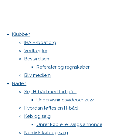
Klubben
IHA H-boat.org
Vedtægter
Bestyrelsen
Referater og regnskaber
Bliv medlem
Båden
Sejl H-båd med fart på …
Undervisningsvideoer 2024
Hvordan løftes en H-båd
Køb og salg
Opret køb eller salgs annonce
Nordisk køb og salg