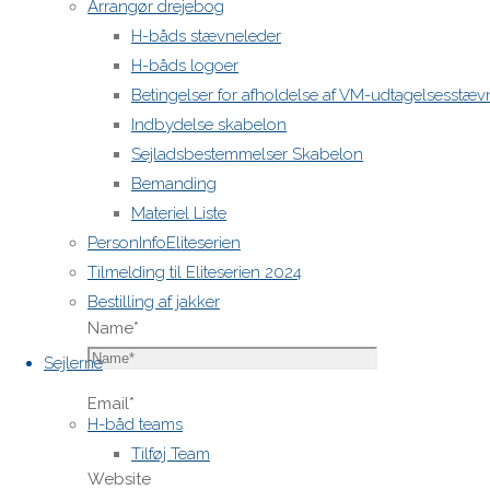
Krævede
Arrangør drejebog
felter er
H-båds stævneleder
markeret
H-båds logoer
med
*
Betingelser for afholdelse af VM-udtagelsesstæv
Indbydelse skabelon
Comment
Sejladsbestemmelser Skabelon
Bemanding
Materiel Liste
PersonInfoEliteserien
Tilmelding til Eliteserien 2024
Bestilling af jakker
Name
*
Sejlerne
Email
*
H-båd teams
Tilføj Team
Website