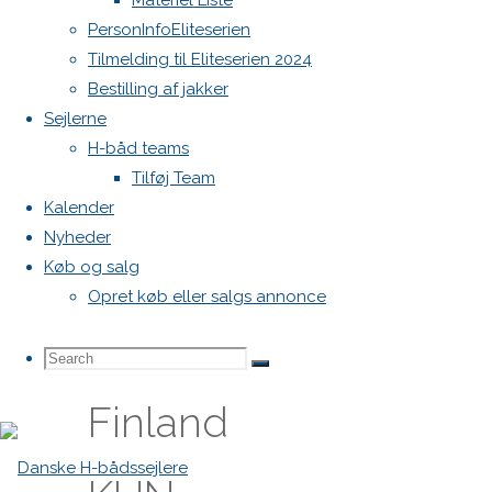
Materiel Liste
Botnia 1987 DEN 613
PersonInfoEliteserien
Admin
PÅ
Tilmelding til Eliteserien 2024
Log ind
Bestilling af jakker
Indlægsfeed
FÆRGEBILLETTER
Sejlerne
Kommentarfeed
WordPress.org
H-båd teams
Tilføj Team
Back
Danske H-bådssejlere
H-båd
TIL
Kalender
to
ligaen
Youtube
Nyheder
Top
©Danske H-bådssejlere
VM
Køb og salg
Opret køb eller salgs annonce
I
Search
Search
Search
Finland
for: