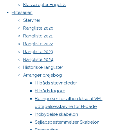
Botnia 1987 DEN 613
Klasseregler Engelsk
rust af.
Admin
Eliteserien
Log ind
Stævner
Previous
Indlægsfeed
Rangliste 2020
image
Kommentarfeed
Rangliste 2021
Next
WordPress.org
Rangliste 2022
image
Back
Danske H-bådssejlere
H-båd
Rangliste 2023
to
ligaen
Youtube
Rangliste 2024
Top
©Danske H-bådssejlere
Skriv
Historiske ranglister
Arrangør drejebog
H-båds stævneleder
et
H-båds logoer
Betingelser for afholdelse af VM-
svar
udtagelsesstævne for H-både
Indbydelse skabelon
Sejladsbestemmelser Skabelon