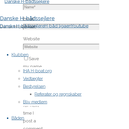
Danske H-bådssejlere
Email
*
Danske H-bådssejlere
H-båd ligaen
Youtube
Dansk H-båd klub
Website
Skip
to
Klubben
Save
content
my name,
IHA H-boat.org
email,
Vedtægter
and site
Bestyrelsen
URL in my
Referater og regnskaber
browser
Bliv medlem
for next
time I
Båden
post a
comment.