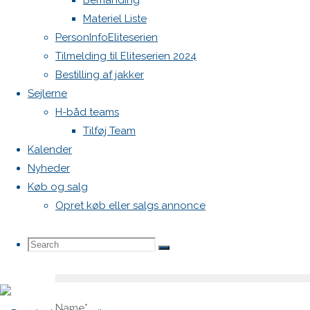
Bemanding
Din e-
Materiel Liste
mailadresse
PersonInfoEliteserien
vil ikke
Tilmelding til Eliteserien 2024
blive
Bestilling af jakker
publiceret.
Sejlerne
Krævede
H-båd teams
felter er
Tilføj Team
markeret
Kalender
med
*
Nyheder
Comment
Køb og salg
Opret køb eller salgs annonce
Search
Search
Search
for:
Name
*