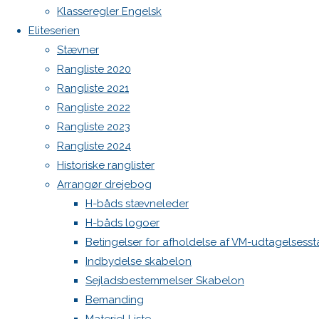
Botnia 1987 DEN 613
Klasseregler Engelsk
Admin
Eliteserien
Log ind
Stævner
Indlægsfeed
Rangliste 2020
Kommentarfeed
Rangliste 2021
WordPress.org
Rangliste 2022
Back
Danske H-bådssejlere
H-båd
Rangliste 2023
to
ligaen
Youtube
Rangliste 2024
Top
©Danske H-bådssejlere
Historiske ranglister
Arrangør drejebog
H-båds stævneleder
Previous
H-båds logoer
image
Betingelser for afholdelse af VM-udtagelsess
Next
Indbydelse skabelon
image
Sejladsbestemmelser Skabelon
Bemanding