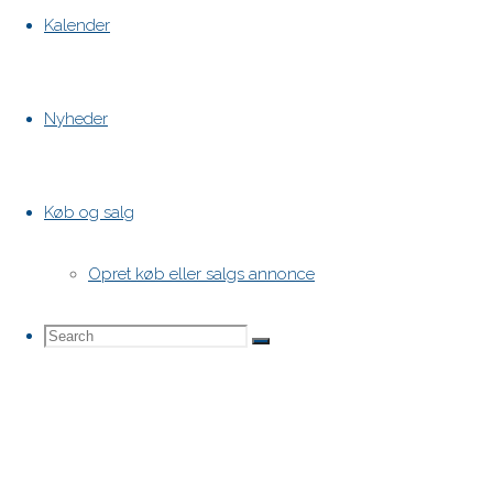
Kalender
Nyheder
Køb og salg
Opret køb eller salgs annonce
Search
Search
Search
for: