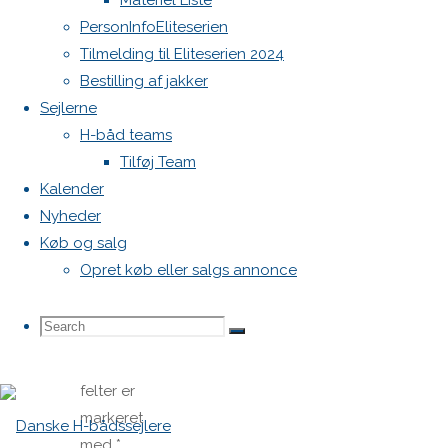
Skriv
Materiel Liste
PersonInfoEliteserien
Tilmelding til Eliteserien 2024
et
Bestilling af jakker
Sejlerne
svar
H-båd teams
Tilføj Team
Kalender
Nyheder
Din e-
Køb og salg
mailadresse
Opret køb eller salgs annonce
vil ikke
blive
Search
Search
publiceret.
Search
Krævede
felter er
for:
markeret
med
*