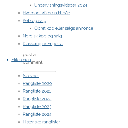
my name,
Undervisningsvideoer 2024
email,
Hvordan løftes en H-båd
and site
Køb og salg
URL in my
Opret køb eller salgs annonce
browser
Nordisk køb og salg
for next
Klasseregler Engelsk
time I
post a
Eliteserien
comment.
Stævner
Rangliste 2020
H-båds kalenderen i Europa
Rangliste 2021
Rangliste 2022
https://h-boot.org/termine
Rangliste 2023
Rangliste 2024
Powered by
Anima
&
WordPress.
Historiske ranglister