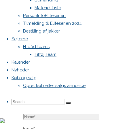
Bemanding
blive
Materiel Liste
publiceret.
PersonInfoEliteserien
Krævede
Tilmelding til Eliteserien 2024
felter er
Bestilling af jakker
markeret
Sejlerne
med
*
H-båd teams
Tilføj Team
Comment
Kalender
Nyheder
Køb og salg
Opret køb eller salgs annonce
Search
Search
Search
Name
*
for:
Email
*