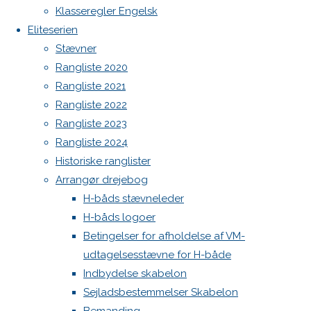
Botnia 1987 DEN 613
Vallensbæk
Klasseregler Engelsk
Admin
Eliteserien
Previous
Log ind
Stævner
image
Indlægsfeed
Rangliste 2020
Kommentarfeed
Rangliste 2021
WordPress.org
Rangliste 2022
Skriv
Back
Danske H-bådssejlere
H-båd
Rangliste 2023
to
ligaen
Youtube
Rangliste 2024
Top
©Danske H-bådssejlere
et
Historiske ranglister
Arrangør drejebog
H-båds stævneleder
svar
H-båds logoer
Betingelser for afholdelse af VM-
udtagelsesstævne for H-både
Din e-
Indbydelse skabelon
mailadresse
Sejladsbestemmelser Skabelon
vil ikke