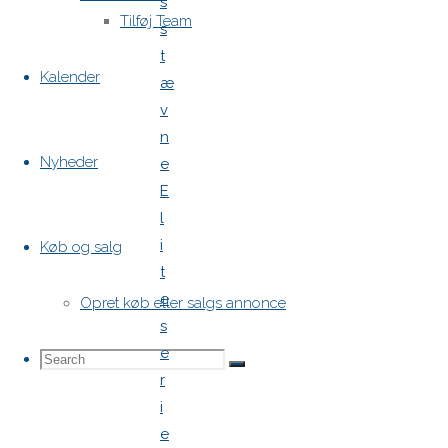
s
Tilføj Team
s
t
Kalender
æ
v
n
Nyheder
e
E
l
i
Køb og salg
t
e
Opret køb eller salgs annonce
s
e
Search
Search
Search
r
i
e
for: