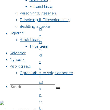
Bemanding
Følg link:
Materiel Liste
https://www.h-
PersonInfoEliteserien
boat.dk/events/kategori/kalender
Tilmelding til Eliteserien 2024
Bestilling af jakker
H
Sejlerne
-
H-båd teams
b
Tilføj Team
å
Kalender
d
Nyheder
s
Køb og salg
s
Opret køb eller salgs annonce
t
æ
Search
Search
v
Search
n
e
for:
E