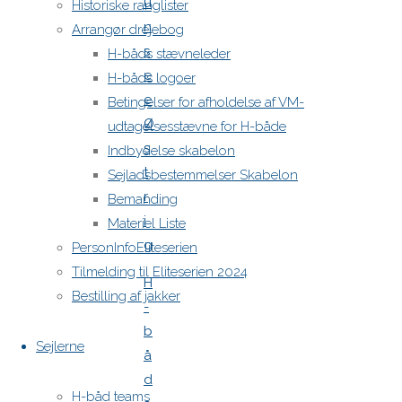
u
Historiske ranglister
n
Arrangør drejebog
s
H-båds stævneleder
e
H-båds logoer
e
Betingelser for afholdelse af VM-
Ø
udtagelsesstævne for H-både
s
Indbydelse skabelon
t
Sejladsbestemmelser Skabelon
r
Bemanding
i
Materiel Liste
g
PersonInfoEliteserien
Tilmelding til Eliteserien 2024
H
Bestilling af jakker
-
b
Sejlerne
å
d
H-båd teams