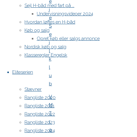
e
Sejl H-båd med fart på …
j
Undervisningsvideoer 2024
e
Hvordan løftes en H-båd
S
Køb og salg
e
Opret køb eller salgs annonce
j
Nordisk køb og salg
l
Klasseregler Engelsk
k
l
Eliteserien
u
b
Stævner
V
Rangliste 2020
M
Rangliste 2021
T
Rangliste 2022
r
Rangliste 2023
a
Rangliste 2024