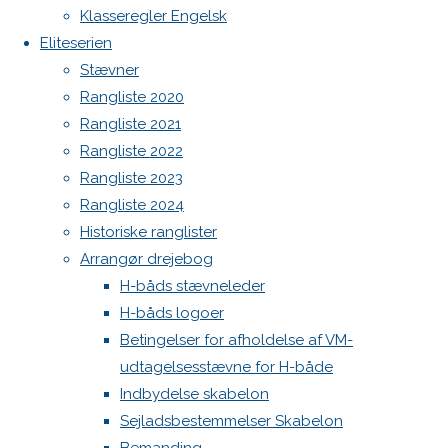
Klasseregler Engelsk
Høj Jensen fokke til salg
DHBS
Spilerstage/Spinlock jollevest xl
Eliteserien
North MH-6 fok i fin kapsejlads-stand sælges
Stævner
Botnia 1987 DEN 613
2025
Rangliste 2020
Admin
Rangliste 2021
Log ind
Rangliste 2022
er
Indlægsfeed
Rangliste 2023
Kommentarfeed
Rangliste 2024
WordPress.org
klar
Historiske ranglister
Back
Danske H-bådssejlere
H-båd
Arrangør drejebog
to
ligaen
Youtube
H-båds stævneleder
Top
©Danske H-bådssejlere
H-båds logoer
1.
Betingelser for afholdelse af VM-
december
udtagelsesstævne for H-både
2024
7.
Indbydelse skabelon
april 2025
Sejladsbestemmelser Skabelon
Nyheder