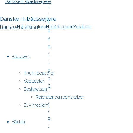
l
i
Danske H-bådssejlere
t
Danske H-bådssejlere
H-båd ligaen
Youtube
Dansk H-båd klub
e
s
e
Skip
r
to
Klubben
i
content
e
IHA H-boat.org
n
Vedtægter
G
Bestyrelsen
i
Referater og regnskaber
l
Bliv medlem
l
e
Båden
l