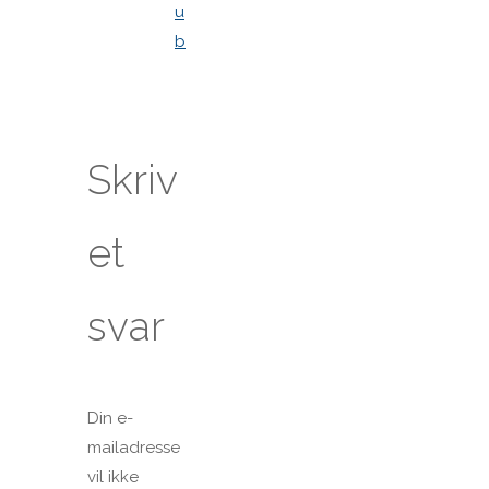
u
b
Skriv
et
svar
Din e-
mailadresse
vil ikke