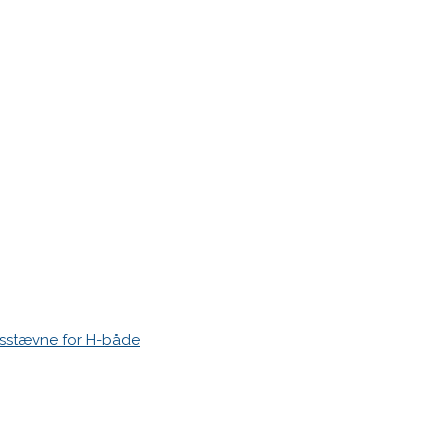
r markeret med
*
esstævne for H-både
 time I post a comment.