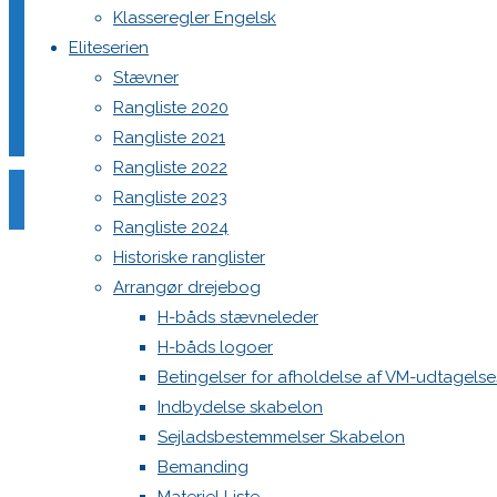
Klasseregler Engelsk
Eliteserien
Stævner
Din e-mailadresse vil ikke blive publiceret.
Krævede felter e
Rangliste 2020
Rangliste 2021
Rangliste 2022
Rangliste 2023
Rangliste 2024
Historiske ranglister
Comment
Arrangør drejebog
Name
*
H-båds stævneleder
H-båds logoer
Email
*
Betingelser for afholdelse af VM-udtagels
Website
Indbydelse skabelon
Sejladsbestemmelser Skabelon
Save my name, email, and site URL in my browser for next
Bemanding