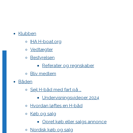
Klubben
Home
indoor
indoor
IHA H-boat.org
Vedtægter
indoor
Bestyrelsen
Referater og regnskaber
Bliv medlem
Båden
Full
960 × 720
pixels
Sejl H-båd med fart på …
size
Undervisningsvideoer 2024
Previous image
Hvordan løftes en H-båd
Next image
Køb og salg
Opret køb eller salgs annonce
Skriv et svar
Nordisk køb og salg