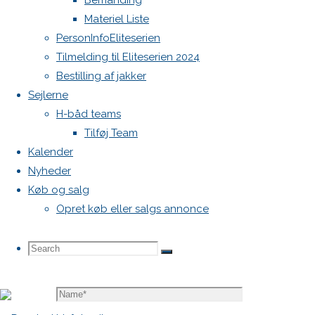
Bemanding
vil ikke
Materiel Liste
blive
PersonInfoEliteserien
publiceret.
Tilmelding til Eliteserien 2024
Krævede
Bestilling af jakker
felter er
Sejlerne
markeret
H-båd teams
med
*
Tilføj Team
Comment
Kalender
Nyheder
Køb og salg
Opret køb eller salgs annonce
Search
Search
Search
Name
*
for: