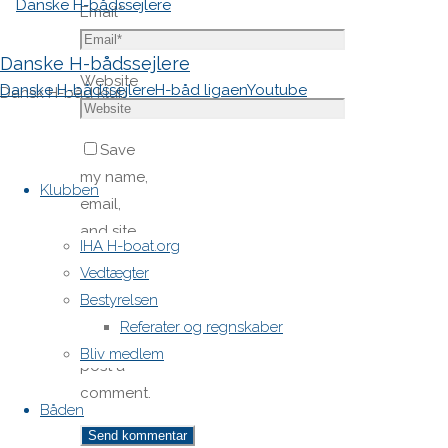
Email
*
Danske H-bådssejlere
Website
Danske H-bådssejlere
H-båd ligaen
Youtube
Dansk H-båd klub
Save
Skip
my name,
to
Klubben
email,
content
and site
IHA H-boat.org
URL in my
Vedtægter
browser
Bestyrelsen
for next
Referater og regnskaber
time I
Bliv medlem
post a
comment.
Båden