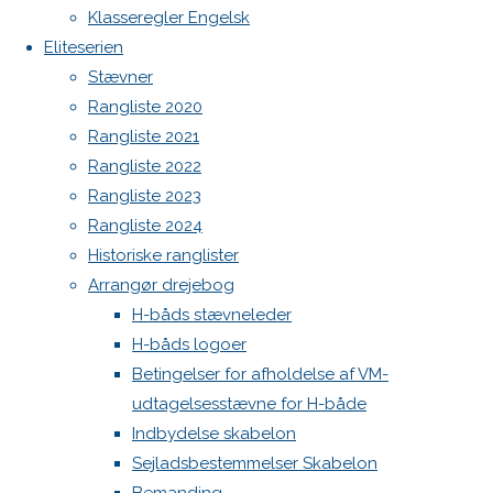
Botnia 1987 DEN 613
Klasseregler Engelsk
i Danske
Admin
Eliteserien
H-
Log ind
Stævner
Bådssejlere
Indlægsfeed
Rangliste 2020
Kommentarfeed
Rangliste 2021
WordPress.org
Rangliste 2022
Back
Danske H-bådssejlere
H-båd
Skriv
Rangliste 2023
to
ligaen
Youtube
Rangliste 2024
Top
©Danske H-bådssejlere
Historiske ranglister
et
Arrangør drejebog
H-båds stævneleder
svar
H-båds logoer
Betingelser for afholdelse af VM-
udtagelsesstævne for H-både
Indbydelse skabelon
Din e-
Sejladsbestemmelser Skabelon
mailadresse