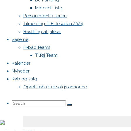
Bemanding
Materiel Liste
Din e-
PersonInfoEliteserien
mailadresse
Tilmelding til Eliteserien 2024
vil ikke
Bestilling af jakker
blive
Sejlerne
publiceret.
H-båd teams
Krævede
Tilføj Team
felter er
Kalender
markeret
Nyheder
med
*
Køb og salg
Comment
Opret køb eller salgs annonce
Search
Search
Search
for: