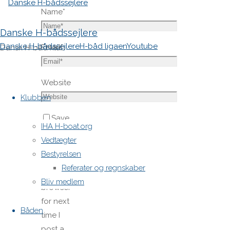
Name
*
Danske H-bådssejlere
Danske H-bådssejlere
H-båd ligaen
Youtube
Email
*
Dansk H-båd klub
Skip
Website
to
Klubben
content
Save
IHA H-boat.org
my name,
Vedtægter
email,
Bestyrelsen
and site
Referater og regnskaber
URL in my
Bliv medlem
browser
for next
Båden
time I
post a