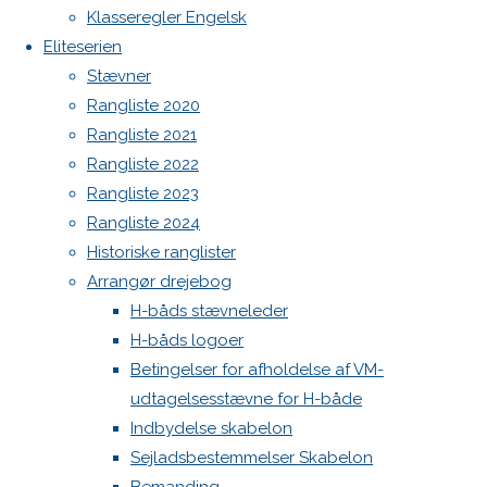
Botnia 1987 DEN 613
Klasseregler Engelsk
Full
969 × 969
Admin
Eliteserien
size
pixels
Log ind
Stævner
Indlægsfeed
Rangliste 2020
Previous
Kommentarfeed
Rangliste 2021
image
WordPress.org
Rangliste 2022
Next
Back
Danske H-bådssejlere
H-båd
Rangliste 2023
image
to
ligaen
Youtube
Rangliste 2024
Top
©Danske H-bådssejlere
Historiske ranglister
Skriv
Arrangør drejebog
H-båds stævneleder
H-båds logoer
et
Betingelser for afholdelse af VM-
udtagelsesstævne for H-både
svar
Indbydelse skabelon
Sejladsbestemmelser Skabelon