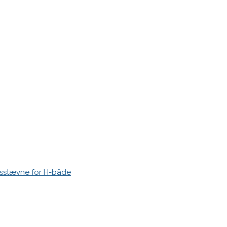
r markeret med
*
esstævne for H-både