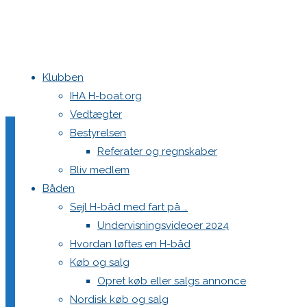
Klubben
Home
H-båds folder. 7 gode grunde til at sejle H-båd.
H-båds folde
IHA H-boat.org
Vedtægter
Bestyrelsen
H-båds folder. 7 gode gru
Referater og regnskaber
Bliv medlem
Båden
Sejl H-båd med fart på …
Undervisningsvideoer 2024
Hvordan løftes en H-båd
Køb og salg
Opret køb eller salgs annonce
Nordisk køb og salg