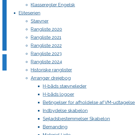
Klasseregler Engelsk
Eliteserien
Stævner
Rangliste 2020
Rangliste 2021
Skriv et svar
Rangliste 2022
Rangliste 2023
Rangliste 2024
Din e-mailadresse vil ikke blive publiceret.
Krævede felter e
Historiske ranglister
Arrangør drejebog
H-båds stævneleder
H-båds logoer
Betingelser for afholdelse af VM-udtagels
Indbydelse skabelon
Comment
Sejladsbestemmelser Skabelon
Name
*
Bemanding