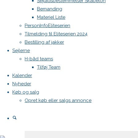
Sejladsbestemmelser Skabelon
Bemanding
Materiel Liste
Din e-
PersonInfoEliteserien
mailadresse
Tilmelding til Eliteserien 2024
vil ikke
Bestilling af jakker
blive
Sejlerne
publiceret.
H-båd teams
Krævede
Tilføj Team
felter er
Kalender
markeret
Nyheder
med
*
Køb og salg
Comment
Opret køb eller salgs annonce
Search