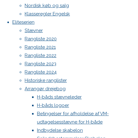
Botnia 1987 DEN 613
H-
Nordisk køb og salg
Admin
båden
Klasseregler Engelsk
Log ind
Eliteserien
Indlægsfeed
Stævner
Kommentarfeed
Previous
Rangliste 2020
WordPress.org
image
Rangliste 2021
Back
Next
Rangliste 2022
to
Danske H-bådssejlere
H-båd ligaen
image
Rangliste 2023
Top
Youtube
Rangliste 2024
©Danske H-bådssejlere
Historiske ranglister
Skriv
Arrangør drejebog
H-båds stævneleder
et
H-båds logoer
Betingelser for afholdelse af VM-
udtagelsesstævne for H-både
svar
Indbydelse skabelon