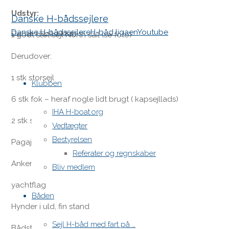
Udstyr:
Danske H-bådssejlere
Danske H-bådssejlere
H-båd ligaen
Youtube
Dansk H-båd klub
1 godt sæt sejl North sail (se foto)
Derudover:
Skip
1 stk storsejl
to
Klubben
content
6 stk fok – heraf nogle lidt brugt ( kapsejllads)
IHA H-boat.org
2 stk spiler
Vedtægter
Bestyrelsen
Pagaj
Referater og regnskaber
Anker
Bliv medlem
yachtflag
Båden
Hynder i uld, fin stand
Sejl H-båd med fart på …
Bådstativ