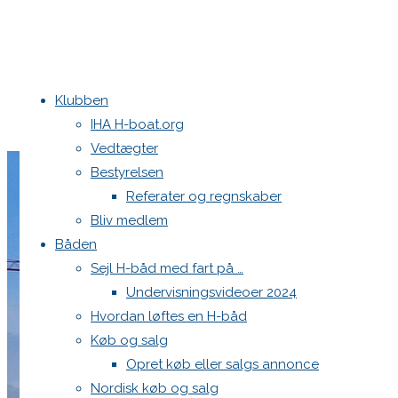
Klubben
IHA H-boat.org
Vedtægter
Bestyrelsen
Referater og regnskaber
Bliv medlem
Båden
Sejl H-båd med fart på …
Undervisningsvideoer 2024
Hvordan løftes en H-båd
Køb og salg
Opret køb eller salgs annonce
Nordisk køb og salg