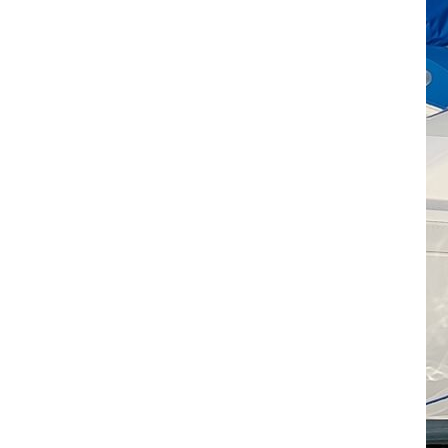
Sejl i overskud
Kontakt
Danske H-bådssejlere
Klubben: klubben@H-båd.dk
Hjemmeside: web@H-båd.dk
kontakt
Find os på
Seneste på H-båd.dk
Sejl, spilerstrømpe og rullefok-presenning til H-båd:
Høj Jensen fokke til salg
Spilerstage/Spinlock jollevest xl
North MH-6 fok i fin kapsejlads-stand sælges