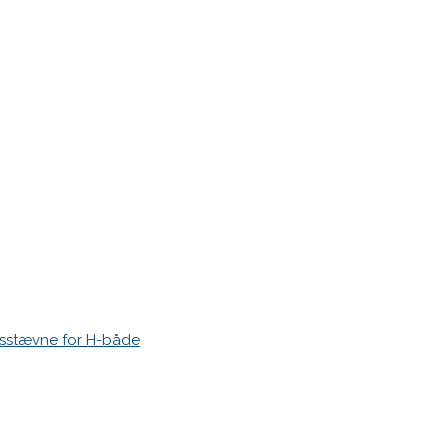
ntyr på vandet?
esstævne for H-både