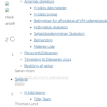
Arrangør drejebog
H-båds stævneleder
H-båds logoer
Heidi Ahle
Betingelser for afholdelse af VM-udtagelses
ahlefheidi@gmail.com
Indbydelse skabelon
Sejladsbestemmelser Skabelon
2 Comments
Bemanding
Materiel Liste
PersonInfoEliteserien
Hej Heidi
Tilmelding til Eliteserien 2024
Er du parat til at forhandle prisen?
Bestilling af jakker
Søren Holm
4. juli 2026 at 17:23
1 måned ago
Sejlerne
Reply
H-båd teams
Er den stadig til salg
Tilføj Team
Thomas Lund