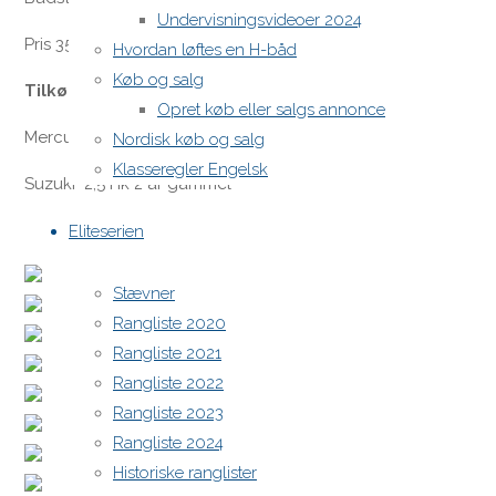
Undervisningsvideoer 2024
Pris 35.000 kr
Hvordan løftes en H-båd
Køb og salg
Tilkøb
Opret køb eller salgs annonce
Mercury motor 4 Hk 4 år gammel
Nordisk køb og salg
Klasseregler Engelsk
Suzuki 2,5 Hk 2 år gammel
Eliteserien
Stævner
Rangliste 2020
Rangliste 2021
Rangliste 2022
Rangliste 2023
Rangliste 2024
Historiske ranglister