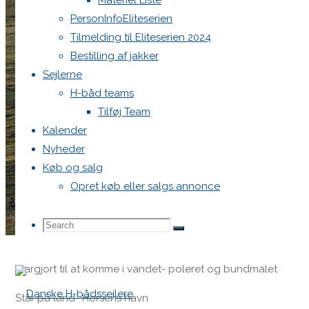
Materiel Liste
PersonInfoEliteserien
Tilmelding til Eliteserien 2024
H-Båd sælges-klar til s
Bestilling af jakker
Sejlerne
vandet?
H-båd teams
Tilføj Team
Kalender
Nyheder
5. juni 2026
5. juni 2026
Køb og salg
Køb og salg
OL -DEN 442
Opret køb eller salgs annonce
1984
Search
Search
Search
Fin båd ude og inde, alderen taget i betragtning og timer p
Klargjort til at komme i vandet- poleret og bundmalet
for:
Står på land -Horsens havn