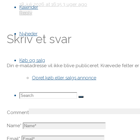
18. juli 2026 at 16:15
3 uger ago
Kalender
Reply
Nyheder
Skriv et svar
Køb og salg
Din e-mailadresse vil ikke blive publiceret.
Krævede felter e
Opret køb eller salgs annonce
Search
Search
Search
Comment
for:
Name
*
Email
*