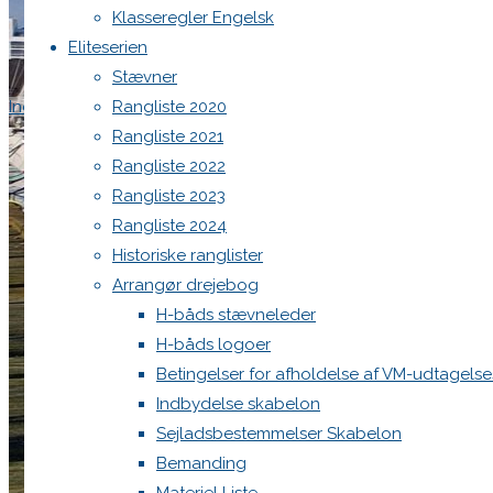
Klasseregler Engelsk
Eliteserien
Home
Køb og salg
Stævner
H-Båd sælges-klar til sommerferien og nye eve
Indkaldelse til General forsamling 2026
Rangliste 2020
Rangliste 2021
Rangliste 2022
Rangliste 2023
Rangliste 2024
Historiske ranglister
Arrangør drejebog
H-båds stævneleder
H-båds logoer
Betingelser for afholdelse af VM-udtagels
Indbydelse skabelon
Sejladsbestemmelser Skabelon
Bemanding