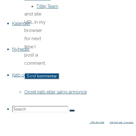
email,
Tilføj Team
and site
URL in my
Kalender
browser
for next
time I
Nyheder
post a
comment.
Køb og salg
H-båds kalenderen i Europa
Opret køb eller salgs annonce
https://h-boot.org/termine
Search
Search
Search
Powered by
Anima
&
WordPress.
for: