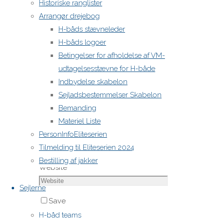
Historiske ranglister
Comment
Arrangør drejebog
H-båds stævneleder
H-båds logoer
Betingelser for afholdelse af VM-
udtagelsesstævne for H-både
Indbydelse skabelon
Sejladsbestemmelser Skabelon
Name
*
Bemanding
Materiel Liste
Email
*
PersonInfoEliteserien
Tilmelding til Eliteserien 2024
Bestilling af jakker
Website
Sejlerne
Save
my name,
H-båd teams