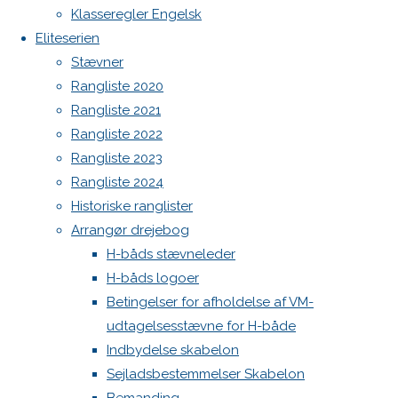
Spilerstage/Spinlock jollevest xl
Klasseregler Engelsk
North MH-6 fok i fin kapsejlads-stand sælges
Eliteserien
19.
Botnia 1987 DEN 613
Stævner
oktober
Admin
Rangliste 2020
2024
19.
Log ind
Rangliste 2021
oktober
Indlægsfeed
Rangliste 2022
2024
Køb
Kommentarfeed
Rangliste 2023
og salg
WordPress.org
Rangliste 2024
Back
Danske H-bådssejlere
H-båd
Artekno
Historiske ranglister
to
ligaen
Youtube
eller
Arrangør drejebog
Top
©Danske H-bådssejlere
Botnia
H-båds stævneleder
1980 eller
H-båds logoer
nyere,
Betingelser for afholdelse af VM-
kapsejladsklar
udtagelsesstævne for H-både
købes.
Indbydelse skabelon
Sejladsbestemmelser Skabelon
Send