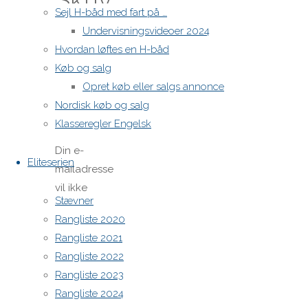
Skriv
Sejl H-båd med fart på …
Undervisningsvideoer 2024
et
Hvordan løftes en H-båd
Køb og salg
svar
Opret køb eller salgs annonce
Nordisk køb og salg
Klasseregler Engelsk
Din e-
Eliteserien
mailadresse
vil ikke
Stævner
blive
Rangliste 2020
publiceret.
Rangliste 2021
Krævede
Rangliste 2022
felter er
Rangliste 2023
markeret
Rangliste 2024
med
*