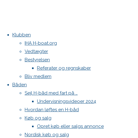
Klubben
Home
Køb og
North Sails fok og storsejl 2024 sælges
IHA H-boat.org
salg
H-
Storsejl
Vedtægter
båd
Kontakt
Bestyrelsen
købes
Referater og regnskaber
Danske H-bådssejlere
Bliv medlem
Klubben: klubben@H-båd.dk
H-
Båden
Hjemmeside: web@H-båd.dk
Sejl H-båd med fart på …
kontakt
Undervisningsvideoer 2024
båd
Find os på
Hvordan løftes en H-båd
Køb og salg
Seneste på H-båd.dk
købes
Opret køb eller salgs annonce
Sejl, spilerstrømpe og rullefok-presenning til H-båd:
Nordisk køb og salg
Høj Jensen fokke til salg