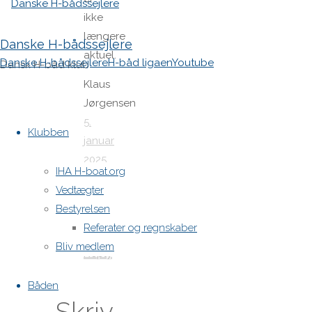
ikke
længere
Danske H-bådssejlere
aktuel.
Danske H-bådssejlere
H-båd ligaen
Youtube
Dansk H-båd klub
Klaus
Jørgensen
Skip
5.
to
Klubben
januar
content
2025
IHA H-boat.org
at
Vedtægter
10:31
Bestyrelsen
2 år
Referater og regnskaber
ago
Bliv medlem
Reply
Båden