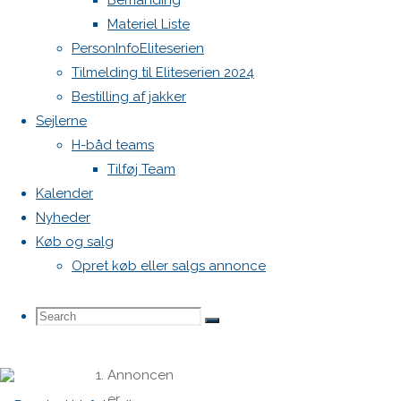
Bemanding
billeder,
Materiel Liste
udstyrsliste
PersonInfoEliteserien
m.v. til
Tilmelding til Eliteserien 2024
Klausjrgensen1212@gmail.com
Bestilling af jakker
Sejlerne
H-båd teams
Klaus
Tilføj Team
Jørgensen
Kalender
klausjrgensen1212@gmail.com
Nyheder
Køb og salg
Opret køb eller salgs annonce
One
Comment
Search
Search
Search
Annoncen
for:
er