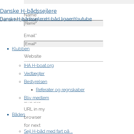
Danske H-bådssejlere
Name
*
Danske H-bådssejlere
H-båd ligaen
Youtube
Dansk H-båd klub
Email
*
Skip
to
Klubben
content
Website
IHA H-boat.org
Vedtægter
Save
Bestyrelsen
my name,
Referater og regnskaber
email,
Bliv medlem
and site
URL in my
Båden
browser
for next
Sejl H-båd med fart på …
time I