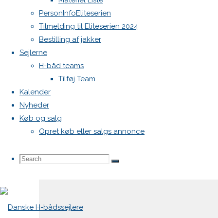
Materiel Liste
PersonInfoEliteserien
Tilmelding til Eliteserien 2024
Din e-
Bestilling af jakker
mailadresse
Sejlerne
vil ikke
H-båd teams
blive
Tilføj Team
publiceret.
Kalender
Krævede
Nyheder
felter er
Køb og salg
markeret
Opret køb eller salgs annonce
med
*
Comment
Search
Search
Search
for: