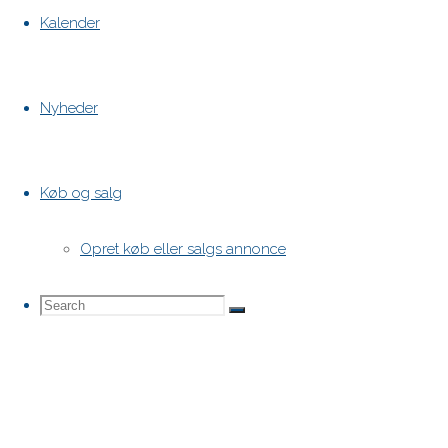
Kalender
Nyheder
Køb og salg
Opret køb eller salgs annonce
Search
Search
Search
for: