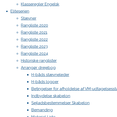
North MH-6 fok i fin kapsejlads-stand sælges
Klasseregler Engelsk
Full
391 × 92
Admin
Eliteserien
size
pixels
Log ind
Stævner
Aarhus
Indlægsfeed
Rangliste 2020
Sejlklub
Kommentarfeed
Rangliste 2021
festugecup,
WordPress.org
Rangliste 2022
H-båds
Back
Danske H-bådssejlere
H-båd
Rangliste 2023
ligastævne
to
ligaen
Youtube
Rangliste 2024
Top
©Danske H-bådssejlere
Historiske ranglister
Arrangør drejebog
Skriv
H-båds stævneleder
H-båds logoer
Betingelser for afholdelse af VM-udtagelsess
et
Indbydelse skabelon
Sejladsbestemmelser Skabelon
svar
Bemanding