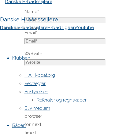
Name
*
Danske H-bådssejlere
Danske H-bådssejlere
H-båd ligaen
Youtube
Dansk H-båd klub
Email
*
Skip
Website
to
Klubben
content
Save
IHA H-boat.org
my name,
Vedtægter
email,
Bestyrelsen
and site
Referater og regnskaber
URL in my
Bliv medlem
browser
for next
Båden
time I