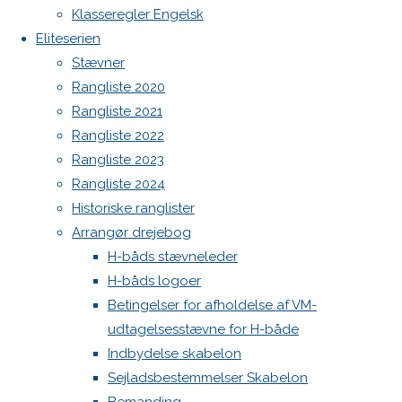
Botnia 1987 DEN 613
og
Klasseregler Engelsk
Ranglisten
Admin
Eliteserien
2024
Log ind
Stævner
Indlægsfeed
Rangliste 2020
Kommentarfeed
Previous
Rangliste 2021
WordPress.org
image
Rangliste 2022
Back
Danske H-bådssejlere
H-båd
Next
Rangliste 2023
to
ligaen
Youtube
image
Rangliste 2024
Top
©Danske H-bådssejlere
Historiske ranglister
Arrangør drejebog
Skriv
H-båds stævneleder
H-båds logoer
et
Betingelser for afholdelse af VM-
udtagelsesstævne for H-både
Indbydelse skabelon
svar
Sejladsbestemmelser Skabelon