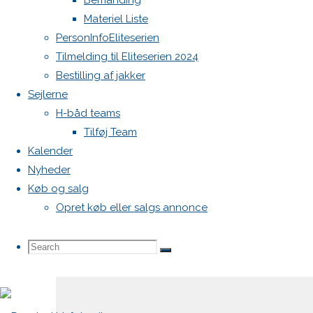
Bemanding
Materiel Liste
Din e-
PersonInfoEliteserien
mailadresse
Tilmelding til Eliteserien 2024
vil ikke
Bestilling af jakker
blive
Sejlerne
publiceret.
H-båd teams
Krævede
Tilføj Team
felter er
Kalender
markeret
Nyheder
med
*
Køb og salg
Opret køb eller salgs annonce
Comment
Search
Search
Search
for: