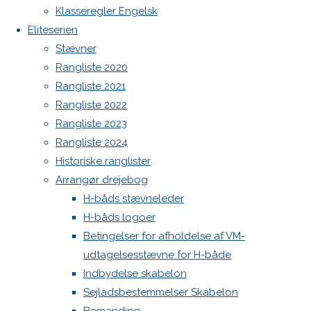
Botnia 1987 DEN 613
og
Klasseregler Engelsk
Ranglisten
Admin
Eliteserien
2024
Log ind
Stævner
Indlægsfeed
Rangliste 2020
Kommentarfeed
Previous
Rangliste 2021
WordPress.org
image
Rangliste 2022
Back
Danske H-bådssejlere
H-båd
Next
Rangliste 2023
to
ligaen
Youtube
image
Rangliste 2024
Top
©Danske H-bådssejlere
Historiske ranglister
Arrangør drejebog
Skriv
H-båds stævneleder
H-båds logoer
et
Betingelser for afholdelse af VM-
udtagelsesstævne for H-både
Indbydelse skabelon
svar
Sejladsbestemmelser Skabelon