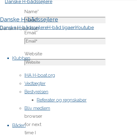
Name
*
Danske H-bådssejlere
Danske H-bådssejlere
H-båd ligaen
Youtube
Dansk H-båd klub
Email
*
Skip
Website
to
Klubben
content
Save
IHA H-boat.org
my name,
Vedtægter
email,
Bestyrelsen
and site
Referater og regnskaber
URL in my
Bliv medlem
browser
for next
Båden
time I