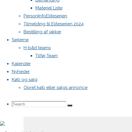
Bemanding
Materiel Liste
Din e-
PersonInfoEliteserien
mailadresse
Tilmelding til Eliteserien 2024
vil ikke
Bestilling af jakker
blive
Sejlerne
publiceret.
H-båd teams
Krævede
Tilføj Team
felter er
Kalender
markeret
Nyheder
med
*
Køb og salg
Opret køb eller salgs annonce
Comment
Search
Search
Search
for: