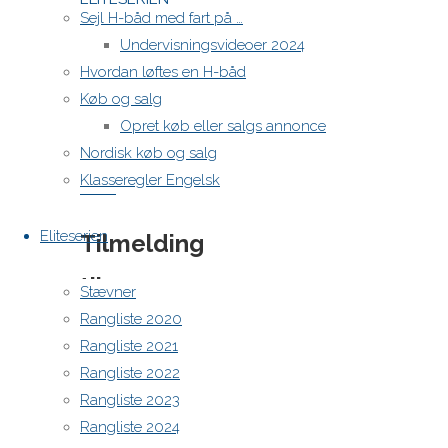
Sejl H-båd med fart på …
ER-
Undervisningsvideoer 2024
FOeDT-
Hvordan løftes en H-båd
s.-1
Køb og salg
ELITESERIEN-
Opret køb eller salgs annonce
ER-
Nordisk køb og salg
FOeDT-
Klasseregler Engelsk
s.-2-1
Eliteserien
Tilmelding
til
Stævner
Rangliste 2020
Eliteserien
Rangliste 2021
og
Rangliste 2022
Rangliste 2023
bestilling
Rangliste 2024