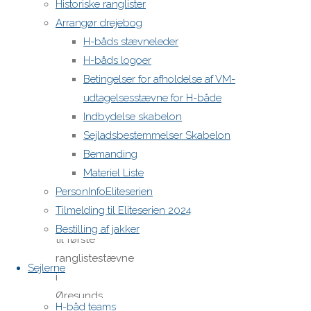
af
Historiske ranglister
Arrangør drejebog
jakker
H-båds stævneleder
H-båds logoer
og
Betingelser for afholdelse af VM-
streamere
udtagelsesstævne for H-både
Indbydelse skabelon
HER
Sejladsbestemmelser Skabelon
Bemanding
Deadline
:
Materiel Liste
d. 2. april
PersonInfoEliteserien
for
Tilmelding til Eliteserien 2024
levering
Bestilling af jakker
til første
ranglistestævne
Sejlerne
i
Øresunds
H-båd teams