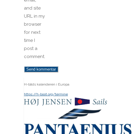
and site
URL in my
browser
for next
time I
post a
comment.
H-båds kalenderen i Europa
https://h-boot.org/termine