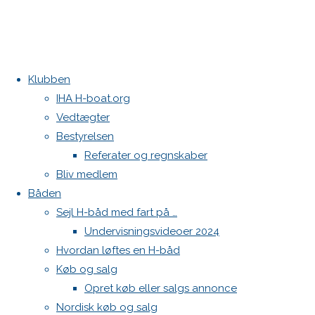
Klubben
IHA H-boat.org
Home
Nyheder
Claus Høj Jensen modtager Dansk Sejlunions
Vedtægter
ELITESERIEN
Ærestegn
Bestyrelsen
ER FØDT
Skal du have fart i din H-båd?
Referater og regnskaber
– NYT
Kontakt
Bliv medlem
NAVN –
Båden
Danske H-bådssejlere
NYT
Sejl H-båd med fart på …
Klubben: klubben@H-båd.dk
FOKUS –
Undervisningsvideoer 2024
SAMME
Hjemmeside: web@H-båd.dk
Hvordan løftes en H-båd
KLASSEBÅD
kontakt
Køb og salg
– SAMME
Find os på
Opret køb eller salgs annonce
HØJE
Nordisk køb og salg
Seneste på H-båd.dk