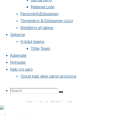
Bemanding
Materiel Liste
–
PersonInfoEliteserien
Tilmelding til Eliteserien 2024
NYT
Bestilling af jakker
Sejlerne
H-båd teams
FOKUS
Tilføj Team
Kalender
–
Nyheder
Køb og salg
Opret køb eller salgs annonce
SAMME
Search
Search
Search
KLASSEBÅD
for: