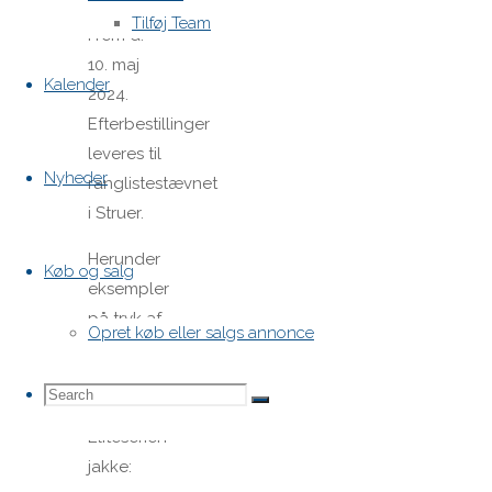
Sejlklub
Tilføj Team
Frem d.
10. maj
Kalender
2024.
Efterbestillinger
leveres til
Nyheder
ranglistestævnet
i Struer.
Herunder
Køb og salg
eksempler
på tryk af
Opret køb eller salgs annonce
besætningsnavne
og farver
Search
Search
på
Search
Eliteserien
jakke:
for: