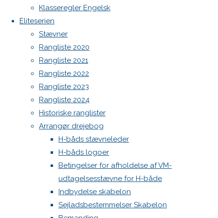
NIVEAU
Klasseregler Engelsk
Sejl, spilerstrømpe og rullefok-presenning til H-båd:
Eliteserien
Høj Jensen fokke til salg
Spilerstage/Spinlock jollevest xl
Stævner
ELITESERIEN
North MH-6 fok i fin kapsejlads-stand sælges
Rangliste 2020
Botnia 1987 DEN 613
Rangliste 2021
Admin
ER
Rangliste 2022
Log ind
Rangliste 2023
Indlægsfeed
Rangliste 2024
FØDT
Kommentarfeed
Historiske ranglister
WordPress.org
Arrangør drejebog
Back
Danske H-bådssejlere
H-båd
–
H-båds stævneleder
to
ligaen
Youtube
H-båds logoer
Top
©Danske H-bådssejlere
Betingelser for afholdelse af VM-
NYT
udtagelsesstævne for H-både
Indbydelse skabelon
NAVN
Sejladsbestemmelser Skabelon