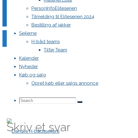
Materiel Liste
PersonInfoEliteserien
Tilmelding til Eliteserien 2024
Bestilling af jakker
Sejlerne
H-båd teams
Tilføj Team
Kalender
Nyheder
Køb og salg
Opret køb eller salgs annonce
Previous image
Search
Search
Next image
Search
Skriv et svar
for: