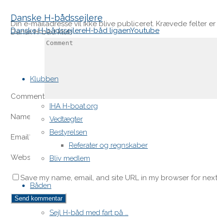
Danske H-bådssejlere
Din e-mailadresse vil ikke blive publiceret.
Krævede felter e
Danske H-bådssejlere
H-båd ligaen
Youtube
Dansk H-båd klub
Skip
to
Klubben
content
Comment
IHA H-boat.org
Name
*
Vedtægter
Bestyrelsen
Email
*
Referater og regnskaber
Website
Bliv medlem
Save my name, email, and site URL in my browser for next
Båden
Sejl H-båd med fart på …