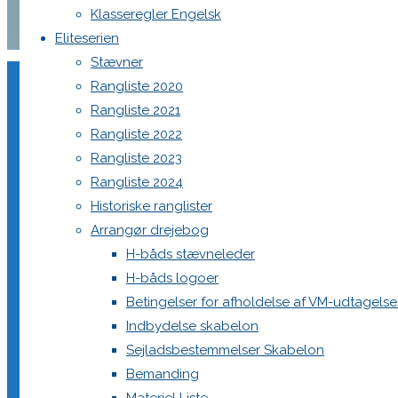
Klasseregler Engelsk
Eliteserien
Home
dm2020_ss2 (129)
Stævner
dm2020_ss2 (129)
Rangliste 2020
Rangliste 2021
dm2020_ss2 (129)
Rangliste 2022
Rangliste 2023
Rangliste 2024
Full
2560 × 1704
pixels
Historiske ranglister
size
Arrangør drejebog
H-båds stævneleder
H-båds logoer
Betingelser for afholdelse af VM-udtagels
Indbydelse skabelon
Sejladsbestemmelser Skabelon
Bemanding