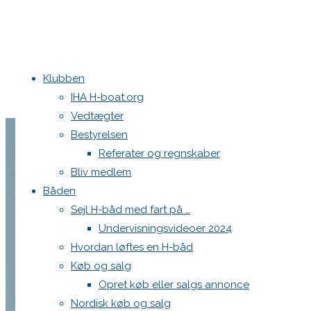
Klubben
IHA H-boat.org
Vedtægter
Bestyrelsen
Referater og regnskaber
Bliv medlem
Båden
Sejl H-båd med fart på …
Undervisningsvideoer 2024
Hvordan løftes en H-båd
Køb og salg
Opret køb eller salgs annonce
Nordisk køb og salg