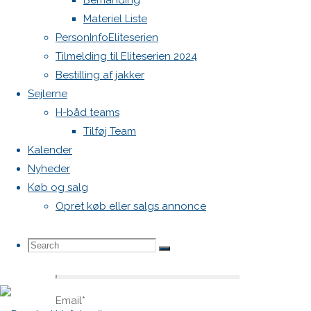
Bemanding
blive
Materiel Liste
publiceret.
PersonInfoEliteserien
Krævede
Tilmelding til Eliteserien 2024
felter er
Bestilling af jakker
markeret
Sejlerne
med
*
H-båd teams
Comment
Tilføj Team
Kalender
Nyheder
Køb og salg
Opret køb eller salgs annonce
Search
Search
Name
*
Search
Email
*
for: