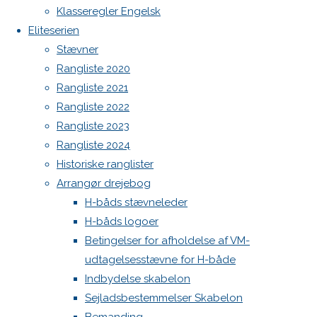
Botnia 1987 DEN 613
Klasseregler Engelsk
image
Admin
Eliteserien
Next
Log ind
Stævner
image
Indlægsfeed
Rangliste 2020
Kommentarfeed
Rangliste 2021
WordPress.org
Skriv
Rangliste 2022
Back
Danske H-bådssejlere
H-båd
Rangliste 2023
to
ligaen
Youtube
Rangliste 2024
et
Top
©Danske H-bådssejlere
Historiske ranglister
Arrangør drejebog
svar
H-båds stævneleder
H-båds logoer
Betingelser for afholdelse af VM-
udtagelsesstævne for H-både
Din e-
Indbydelse skabelon
mailadresse
Sejladsbestemmelser Skabelon
vil ikke