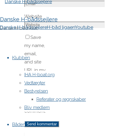
Website
Danske H-bådssejlere
Danske H-bådssejlere
H-båd ligaen
Youtube
Dansk H-båd klub
Save
my name,
Skip
email,
to
Klubben
and site
content
URL in my
IHA H-boat.org
browser
Vedtægter
for next
Bestyrelsen
time I
Referater og regnskaber
post a
Bliv medlem
comment.
Båden