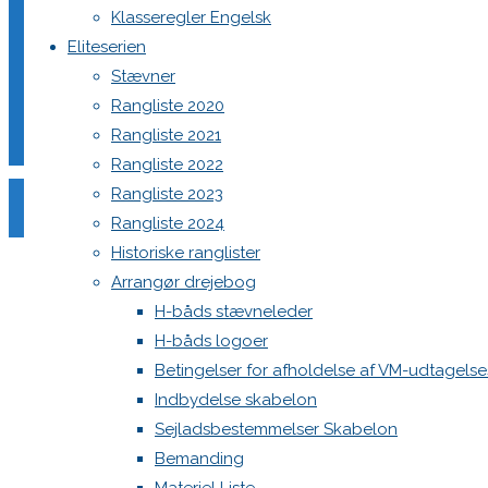
Klasseregler Engelsk
Eliteserien
Din e-mailadresse vil ikke blive publiceret.
Krævede felter e
Stævner
Rangliste 2020
Rangliste 2021
Rangliste 2022
Rangliste 2023
Rangliste 2024
Comment
Historiske ranglister
Name
*
Arrangør drejebog
H-båds stævneleder
Email
*
H-båds logoer
Website
Betingelser for afholdelse af VM-udtagels
Indbydelse skabelon
Save my name, email, and site URL in my browser for next
Sejladsbestemmelser Skabelon
Bemanding