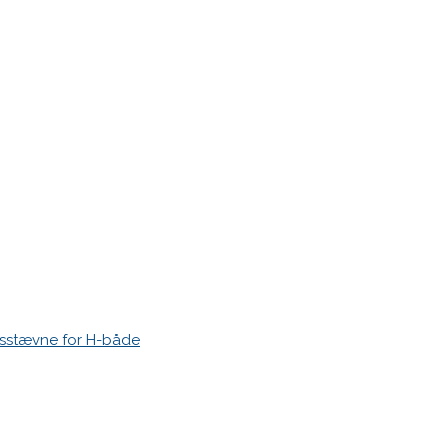
r markeret med
*
esstævne for H-både
 time I post a comment.