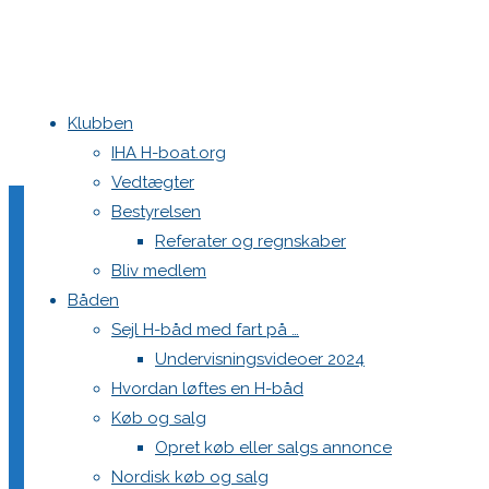
Klubben
Home
Teams
DEN 533 JoCa
620Morten
IHA H-boat.org
Vedtægter
620Morten
Bestyrelsen
Referater og regnskaber
Bliv medlem
Båden
Full
720 × 960
pixels
DEN 533 JoCa
Sejl H-båd med fart på …
size
Undervisningsvideoer 2024
Previous image
Hvordan løftes en H-båd
Køb og salg
Skriv et svar
Opret køb eller salgs annonce
Nordisk køb og salg