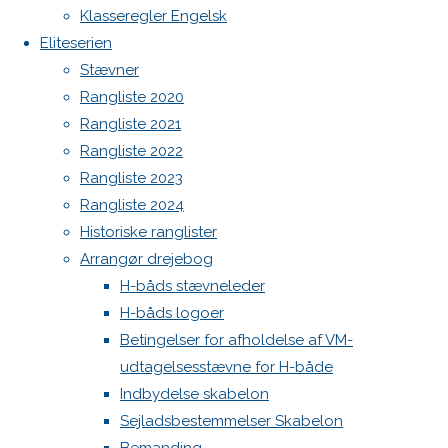
Spilerstage/Spinlock jollevest xl
Klasseregler Engelsk
North MH-6 fok i fin kapsejlads-stand sælges
Eliteserien
speed
Botnia 1987 DEN 613
Stævner
Admin
Rangliste 2020
Log ind
Rangliste 2021
19. april
Indlægsfeed
Rangliste 2022
Kommentarfeed
2017
21.
Rangliste 2023
WordPress.org
september
Rangliste 2024
Back
Danske H-bådssejlere
H-båd
2022
Historiske ranglister
to
ligaen
Youtube
Teams
Arrangør drejebog
Top
©Danske H-bådssejlere
H-båds stævneleder
DEN
H-båds logoer
Betingelser for afholdelse af VM-
udtagelsesstævne for H-både
597
Indbydelse skabelon
Sejladsbestemmelser Skabelon
Good