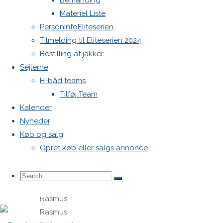
Bemanding
Materiel Liste
Speed
PersonInfoEliteserien
Tilmelding til Eliteserien 2024
Bestilling af jakker
Sejlerne
H-båd teams
Tilføj Team
Besætning
Kalender
Nyheder
Claus Høj
Køb og salg
Jensen,
Opret køb eller salgs annonce
Fredrik
Dahl
Search
Search
Search
Hansen,
Rasmus
Rasmus
for: