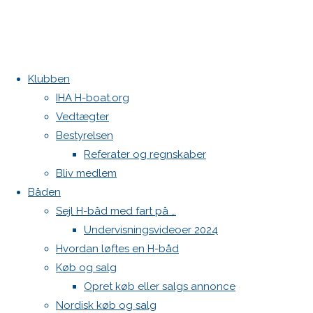
Klubben
Home
Teams
DEN 569 Casino Munkebjerg/Trolden Bryghus
IHA H-boat.org
DEN 597
DEN 629 Sommerhusudlejning.dk
Vedtægter
Good
Kontakt
Bestyrelsen
speed
Referater og regnskaber
Danske H-bådssejlere
Bliv medlem
Klubben: klubben@H-båd.dk
Båden
Hjemmeside: web@H-båd.dk
DEN
Sejl H-båd med fart på …
kontakt
Undervisningsvideoer 2024
Find os på
Hvordan løftes en H-båd
597
Køb og salg
Seneste på H-båd.dk
Opret køb eller salgs annonce
Sejl, spilerstrømpe og rullefok-presenning til H-båd:
Good
Nordisk køb og salg
Høj Jensen fokke til salg