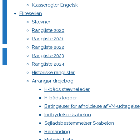
Klasseregler Engelsk
Eliteserien
Stævner
Rangliste 2020
Comment
Rangliste 2021
Name
*
Rangliste 2022
Rangliste 2023
Email
*
Rangliste 2024
Website
Historiske ranglister
Arrangør drejebog
Save my name, email, and site URL in my browser for next
H-båds stævneleder
H-båds logoer
Betingelser for afholdelse af VM-udtagels
Indbydelse skabelon
Sejladsbestemmelser Skabelon
Bemanding