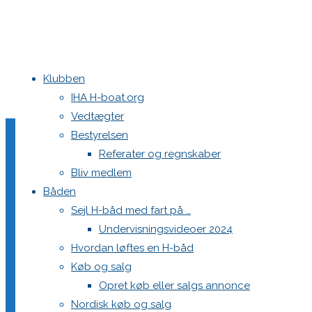
Klubben
Home
Teams
DEN 591 Zacapa
IHA H-boat.org
Full
240 × 240
pixels
DEN 591 Zacapa
Vedtægter
size
Bestyrelsen
Previous image
Referater og regnskaber
Next image
Bliv medlem
Båden
Sejl H-båd med fart på …
Skriv et svar
Undervisningsvideoer 2024
Hvordan løftes en H-båd
Køb og salg
Din e-mailadresse vil ikke blive publiceret.
Krævede felter e
Opret køb eller salgs annonce
Nordisk køb og salg