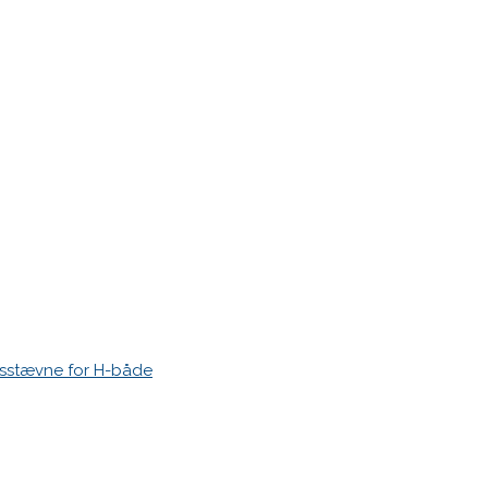
 time I post a comment.
esstævne for H-både