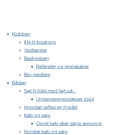
Klubben
Home
Teams
DEN 533 JoCa
IHA H-boat.org
DEN 586
DEN 619 FlammekasterEkspressen
Vedtægter
Kontakt
Bestyrelsen
Referater og regnskaber
Danske H-bådssejlere
Bliv medlem
Klubben: klubben@H-båd.dk
DEN
Båden
Hjemmeside: web@H-båd.dk
Sejl H-båd med fart på …
kontakt
Undervisningsvideoer 2024
586
Find os på
Hvordan løftes en H-båd
Køb og salg
Seneste på H-båd.dk
Opret køb eller salgs annonce
Sejl, spilerstrømpe og rullefok-presenning til H-båd:
19. april
Nordisk køb og salg
Høj Jensen fokke til salg