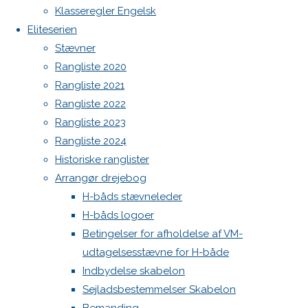
2017
30.
Spilerstage/Spinlock jollevest xl
Klasseregler Engelsk
september
North MH-6 fok i fin kapsejlads-stand sælges
Eliteserien
Botnia 1987 DEN 613
2022
Stævner
Teams
Admin
Rangliste 2020
Log ind
Rangliste 2021
Indlægsfeed
Rangliste 2022
Kommentarfeed
Rangliste 2023
WordPress.org
Rangliste 2024
Back
Danske H-bådssejlere
H-båd ligaen
Youtube
Historiske ranglister
DEN
to
©Danske H-bådssejlere
Arrangør drejebog
Top
H-båds stævneleder
586
H-båds logoer
Betingelser for afholdelse af VM-
udtagelsesstævne for H-både
Besætning
Indbydelse skabelon
Sejladsbestemmelser Skabelon