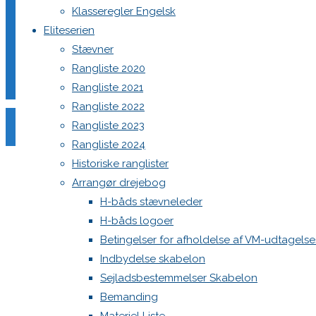
Klasseregler Engelsk
Eliteserien
Stævner
Din e-mailadresse vil ikke blive publiceret.
Krævede felter e
Rangliste 2020
Rangliste 2021
Rangliste 2022
Rangliste 2023
Rangliste 2024
Historiske ranglister
Comment
Arrangør drejebog
Name
*
H-båds stævneleder
H-båds logoer
Email
*
Betingelser for afholdelse af VM-udtagels
Website
Indbydelse skabelon
Sejladsbestemmelser Skabelon
Save my name, email, and site URL in my browser for next
Bemanding