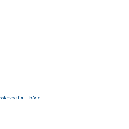
r markeret med
*
esstævne for H-både
 time I post a comment.