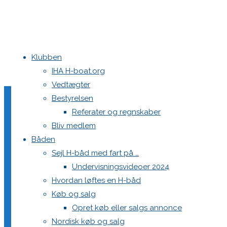
Klubben
Home
Teams
DEN 629 Sommerhusudlejning.dk
19143135_1419274
IHA H-boat.org
Vedtægter
19143135_141927412483
Bestyrelsen
Referater og regnskaber
Bliv medlem
Båden
Full
2048 × 1365
pixels
DEN 629 Sommerhusudlejning.dk
Sejl H-båd med fart på …
size
Undervisningsvideoer 2024
Previous image
Hvordan løftes en H-båd
Next image
Køb og salg
Opret køb eller salgs annonce
Skriv et svar
Nordisk køb og salg