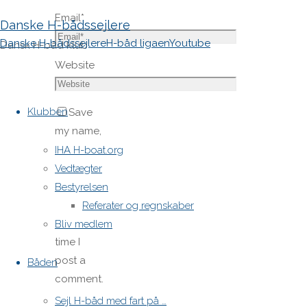
Email
*
Danske H-bådssejlere
Danske H-bådssejlere
H-båd ligaen
Youtube
Dansk H-båd klub
Website
Skip
to
Klubben
Save
content
my name,
email,
IHA H-boat.org
and site
Vedtægter
URL in my
Bestyrelsen
browser
Referater og regnskaber
for next
Bliv medlem
time I
post a
Båden
comment.
Sejl H-båd med fart på …