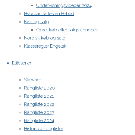
Undervisningsvideoer 2024
Hvordan løftes en H-båd
H-båds kalenderen i Europa
Køb og salg
https://h-boot.org/termine
Opret køb eller salgs annonce
Nordisk køb og salg
Powered by
Anima
&
WordPress.
Klasseregler Engelsk
Eliteserien
Stævner
Rangliste 2020
Rangliste 2021
Rangliste 2022
Rangliste 2023
Rangliste 2024
Historiske ranglister