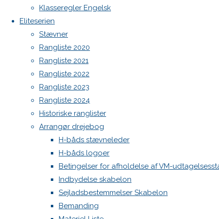
Botnia 1987 DEN 613
Klasseregler Engelsk
Previous
Admin
Eliteserien
image
Log ind
Stævner
Next
Indlægsfeed
Rangliste 2020
Kommentarfeed
image
Rangliste 2021
WordPress.org
Rangliste 2022
Back
Danske H-bådssejlere
H-båd
Rangliste 2023
Skriv
to
ligaen
Youtube
Rangliste 2024
Top
©Danske H-bådssejlere
Historiske ranglister
et
Arrangør drejebog
H-båds stævneleder
H-båds logoer
svar
Betingelser for afholdelse af VM-udtagelsess
Indbydelse skabelon
Sejladsbestemmelser Skabelon
Din e-
Bemanding
mailadresse