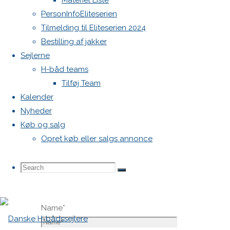
Materiel Liste
vil ikke
PersonInfoEliteserien
blive
Tilmelding til Eliteserien 2024
publiceret.
Bestilling af jakker
Krævede
Sejlerne
felter er
H-båd teams
markeret
Tilføj Team
med
*
Kalender
Nyheder
Comment
Køb og salg
Opret køb eller salgs annonce
Search
Search
Search
Name
*
for: