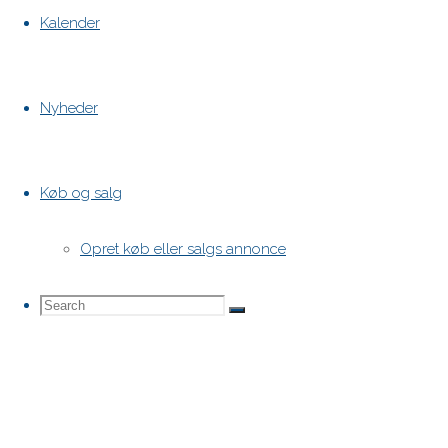
Kalender
Nyheder
Køb og salg
Opret køb eller salgs annonce
Search
Search
Search
for: