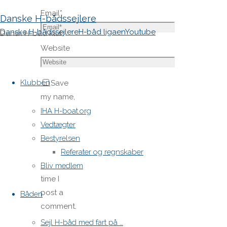
Email
*
Danske H-bådssejlere
Danske H-bådssejlere
H-båd ligaen
Youtube
Dansk H-båd klub
Website
Skip
to
Klubben
Save
content
my name,
email,
IHA H-boat.org
and site
Vedtægter
URL in my
Bestyrelsen
browser
Referater og regnskaber
for next
Bliv medlem
time I
post a
Båden
comment.
Sejl H-båd med fart på …