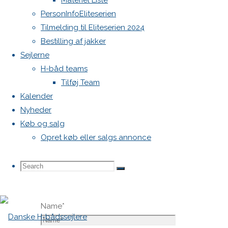
Materiel Liste
vil ikke
PersonInfoEliteserien
blive
Tilmelding til Eliteserien 2024
publiceret.
Bestilling af jakker
Krævede
Sejlerne
felter er
H-båd teams
markeret
Tilføj Team
med
*
Kalender
Nyheder
Comment
Køb og salg
Opret køb eller salgs annonce
Search
Search
Search
Name
*
for: