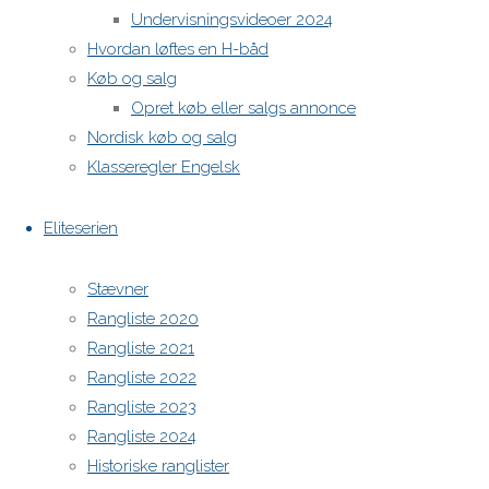
Undervisningsvideoer 2024
Hvordan løftes en H-båd
H-båds kalenderen i Europa
Køb og salg
https://h-boot.org/termine
Opret køb eller salgs annonce
Nordisk køb og salg
Powered by
Anima
&
WordPress.
Klasseregler Engelsk
Eliteserien
Stævner
Rangliste 2020
Rangliste 2021
Rangliste 2022
Rangliste 2023
Rangliste 2024
Historiske ranglister