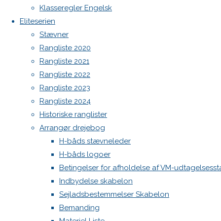
Botnia 1987 DEN 613
Klasseregler Engelsk
Previous
Admin
Eliteserien
image
Log ind
Stævner
Next
Indlægsfeed
Rangliste 2020
Kommentarfeed
image
Rangliste 2021
WordPress.org
Rangliste 2022
Back
Danske H-bådssejlere
H-båd
Rangliste 2023
Skriv
to
ligaen
Youtube
Rangliste 2024
Top
©Danske H-bådssejlere
Historiske ranglister
et
Arrangør drejebog
H-båds stævneleder
H-båds logoer
svar
Betingelser for afholdelse af VM-udtagelsess
Indbydelse skabelon
Sejladsbestemmelser Skabelon
Din e-
Bemanding
mailadresse