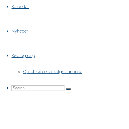
Kalender
Nyheder
Køb og salg
Opret køb eller salgs annonce
Search
Search
Search
for: