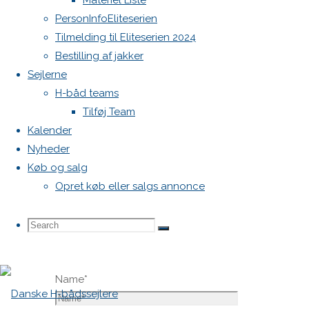
Materiel Liste
vil ikke
PersonInfoEliteserien
blive
Tilmelding til Eliteserien 2024
publiceret.
Bestilling af jakker
Krævede
Sejlerne
felter er
H-båd teams
markeret
Tilføj Team
med
*
Kalender
Nyheder
Comment
Køb og salg
Opret køb eller salgs annonce
Search
Search
Search
Name
*
for: