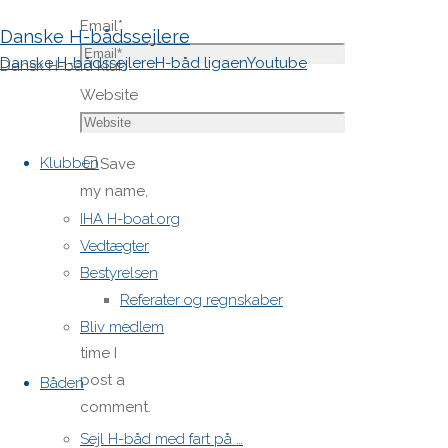
Email
*
Danske H-bådssejlere
Danske H-bådssejlere
H-båd ligaen
Youtube
Dansk H-båd klub
Website
Skip
to
Klubben
Save
content
my name,
email,
IHA H-boat.org
and site
Vedtægter
URL in my
Bestyrelsen
browser
Referater og regnskaber
for next
Bliv medlem
time I
post a
Båden
comment.
Sejl H-båd med fart på …