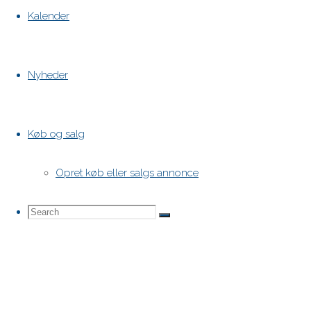
Kalender
Nyheder
Køb og salg
Opret køb eller salgs annonce
Search
Search
Search
for: