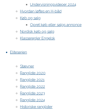
Undervisningsvideoer 2024
Hvordan løftes en H-båd
H-båds kalenderen i Europa
Køb og salg
https://h-boot.org/termine
Opret køb eller salgs annonce
Nordisk køb og salg
Powered by
Anima
&
WordPress.
Klasseregler Engelsk
Eliteserien
Stævner
Rangliste 2020
Rangliste 2021
Rangliste 2022
Rangliste 2023
Rangliste 2024
Historiske ranglister