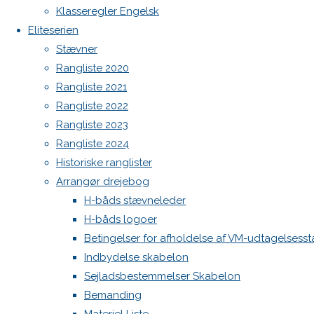
Botnia 1987 DEN 613
Klasseregler Engelsk
Previous
Eliteserien
Admin
image
Stævner
Log ind
Next
Rangliste 2020
Indlægsfeed
image
Kommentarfeed
Rangliste 2021
WordPress.org
Rangliste 2022
Back
Danske H-bådssejlere
H-båd
Rangliste 2023
Skriv
to
ligaen
Youtube
Rangliste 2024
Top
©Danske H-bådssejlere
Historiske ranglister
et
Arrangør drejebog
H-båds stævneleder
H-båds logoer
svar
Betingelser for afholdelse af VM-udtagelsess
Indbydelse skabelon
Sejladsbestemmelser Skabelon
Din e-
Bemanding
mailadresse