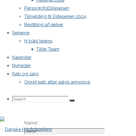
Materiel Liste
vil ikke
PersonInfoEliteserien
blive
Tilmelding til Eliteserien 2024
publiceret.
Bestilling af jakker
Krævede
Sejlerne
felter er
H-båd teams
markeret
Tilføj Team
med
*
Kalender
Nyheder
Comment
Køb og salg
Opret køb eller salgs annonce
Search
Search
Search
Name
*
for: