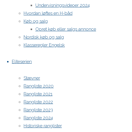
Undervisningsvideoer 2024
Hvordan løftes en H-båd
H-båds kalenderen i Europa
Køb og salg
https://h-boot.org/termine
Opret køb eller salgs annonce
Nordisk køb og salg
Powered by
Anima
&
WordPress.
Klasseregler Engelsk
Eliteserien
Stævner
Rangliste 2020
Rangliste 2021
Rangliste 2022
Rangliste 2023
Rangliste 2024
Historiske ranglister