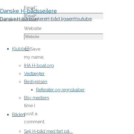
Email
*
Danske H-bådssejlere
Danske H-bådssejlere
H-båd ligaen
Youtube
Dansk H-båd klub
Website
Skip
to
Klubben
Save
content
my name,
email,
IHA H-boat.org
and site
Vedtægter
URL in my
Bestyrelsen
browser
Referater og regnskaber
for next
Bliv medlem
time I
post a
Båden
comment.
Sejl H-båd med fart på …