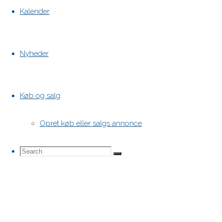
Kalender
Nyheder
Køb og salg
Opret køb eller salgs annonce
Search
Search
Search
for: