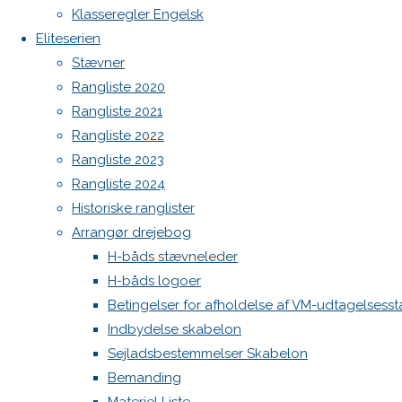
Botnia 1987 DEN 613
Klasseregler Engelsk
Previous
Eliteserien
Admin
image
Stævner
Log ind
Next
Rangliste 2020
Indlægsfeed
image
Kommentarfeed
Rangliste 2021
WordPress.org
Rangliste 2022
Back
Danske H-bådssejlere
H-båd
Rangliste 2023
Skriv
to
ligaen
Youtube
Rangliste 2024
Top
©Danske H-bådssejlere
Historiske ranglister
et
Arrangør drejebog
H-båds stævneleder
H-båds logoer
svar
Betingelser for afholdelse af VM-udtagelsess
Indbydelse skabelon
Sejladsbestemmelser Skabelon
Din e-
Bemanding
mailadresse