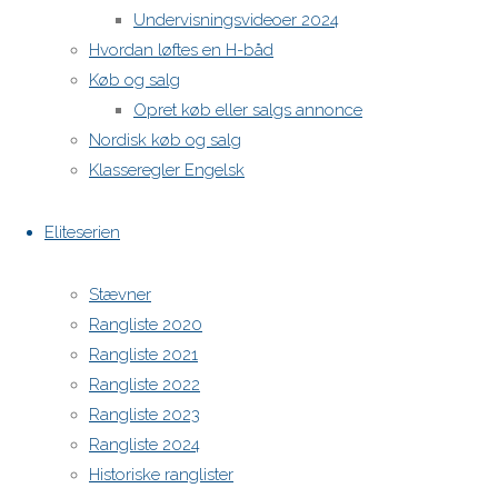
Undervisningsvideoer 2024
Hvordan løftes en H-båd
H-båds kalenderen i Europa
Køb og salg
https://h-boot.org/termine
Opret køb eller salgs annonce
Nordisk køb og salg
Powered by
Anima
&
WordPress.
Klasseregler Engelsk
Eliteserien
Stævner
Rangliste 2020
Rangliste 2021
Rangliste 2022
Rangliste 2023
Rangliste 2024
Historiske ranglister