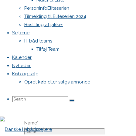
Materiel Liste
vil ikke
PersonInfoEliteserien
blive
Tilmelding til Eliteserien 2024
publiceret.
Bestilling af jakker
Krævede
Sejlerne
felter er
H-båd teams
markeret
Tilføj Team
med
*
Kalender
Nyheder
Comment
Køb og salg
Opret køb eller salgs annonce
Search
Search
Search
Name
*
for: