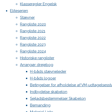
Botnia 1987 DEN 613
Klasseregler Engelsk
Previous
Admin
Eliteserien
image
Log ind
Stævner
Next
Indlægsfeed
Rangliste 2020
Kommentarfeed
image
Rangliste 2021
WordPress.org
Rangliste 2022
Back
Danske H-bådssejlere
H-båd
Rangliste 2023
Skriv
to
ligaen
Youtube
Rangliste 2024
Top
©Danske H-bådssejlere
Historiske ranglister
et
Arrangør drejebog
H-båds stævneleder
H-båds logoer
svar
Betingelser for afholdelse af VM-udtagelsess
Indbydelse skabelon
Sejladsbestemmelser Skabelon
Din e-
Bemanding
mailadresse