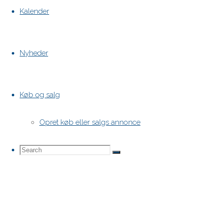
Kalender
Nyheder
Køb og salg
Opret køb eller salgs annonce
Search
Search
Search
for: