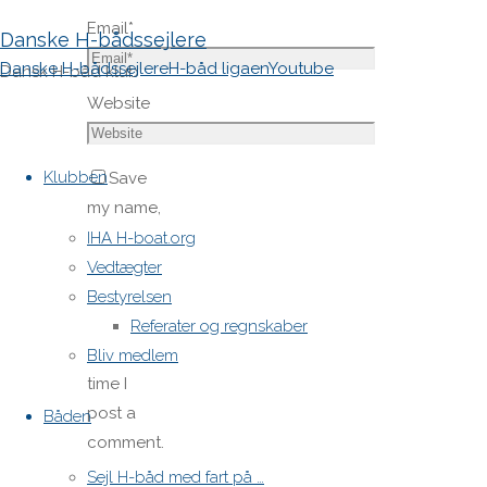
Email
*
Danske H-bådssejlere
Danske H-bådssejlere
H-båd ligaen
Youtube
Dansk H-båd klub
Website
Skip
to
Klubben
Save
content
my name,
email,
IHA H-boat.org
and site
Vedtægter
URL in my
Bestyrelsen
browser
Referater og regnskaber
for next
Bliv medlem
time I
post a
Båden
comment.
Sejl H-båd med fart på …