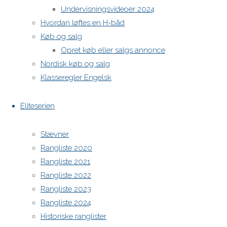
Undervisningsvideoer 2024
Hvordan løftes en H-båd
H-båds kalenderen i Europa
Køb og salg
https://h-boot.org/termine
Opret køb eller salgs annonce
Nordisk køb og salg
Powered by
Anima
&
WordPress.
Klasseregler Engelsk
Eliteserien
Stævner
Rangliste 2020
Rangliste 2021
Rangliste 2022
Rangliste 2023
Rangliste 2024
Historiske ranglister