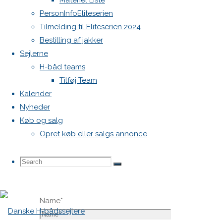
Materiel Liste
vil ikke
PersonInfoEliteserien
blive
Tilmelding til Eliteserien 2024
publiceret.
Bestilling af jakker
Krævede
Sejlerne
felter er
H-båd teams
markeret
Tilføj Team
med
*
Kalender
Nyheder
Comment
Køb og salg
Opret køb eller salgs annonce
Search
Search
Search
Name
*
for: