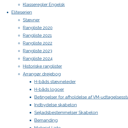
Botnia 1987 DEN 613
Klasseregler Engelsk
Previous
Admin
Eliteserien
image
Log ind
Stævner
Next
Indlægsfeed
Rangliste 2020
Kommentarfeed
image
Rangliste 2021
WordPress.org
Rangliste 2022
Back
Danske H-bådssejlere
H-båd
Rangliste 2023
Skriv
to
ligaen
Youtube
Rangliste 2024
Top
©Danske H-bådssejlere
Historiske ranglister
et
Arrangør drejebog
H-båds stævneleder
H-båds logoer
svar
Betingelser for afholdelse af VM-udtagelsess
Indbydelse skabelon
Sejladsbestemmelser Skabelon
Din e-
Bemanding
mailadresse