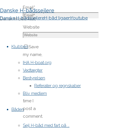
Email
*
Danske H-bådssejlere
Danske H-bådssejlere
H-båd ligaen
Youtube
Dansk H-båd klub
Website
Skip
to
Klubben
Save
content
my name,
email,
IHA H-boat.org
and site
Vedtægter
URL in my
Bestyrelsen
browser
Referater og regnskaber
for next
Bliv medlem
time I
post a
Båden
comment.
Sejl H-båd med fart på …