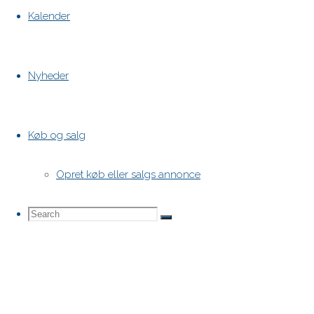
Kalender
Nyheder
Køb og salg
Opret køb eller salgs annonce
Search
Search
Search
for: