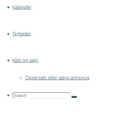
Kalender
Nyheder
Køb og salg
Opret køb eller salgs annonce
Search
Search
Search
for: