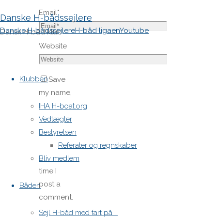
Email
*
Danske H-bådssejlere
Danske H-bådssejlere
H-båd ligaen
Youtube
Dansk H-båd klub
Website
Skip
to
Klubben
Save
content
my name,
email,
IHA H-boat.org
and site
Vedtægter
URL in my
Bestyrelsen
browser
Referater og regnskaber
for next
Bliv medlem
time I
post a
Båden
comment.
Sejl H-båd med fart på …