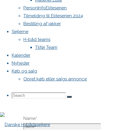
Materiel Liste
vil ikke
PersonInfoEliteserien
blive
Tilmelding til Eliteserien 2024
publiceret.
Bestilling af jakker
Krævede
Sejlerne
felter er
H-båd teams
markeret
Tilføj Team
med
*
Kalender
Nyheder
Comment
Køb og salg
Opret køb eller salgs annonce
Search
Search
Search
Name
*
for: