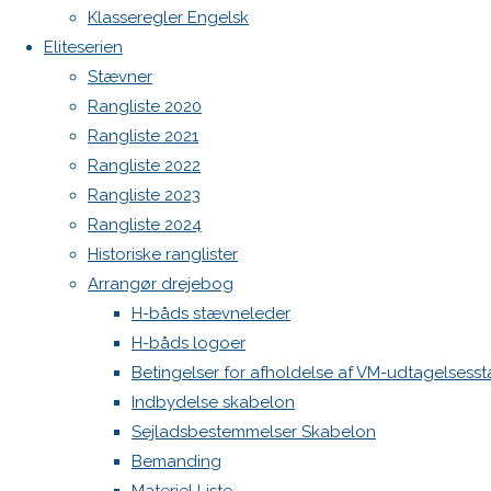
Botnia 1987 DEN 613
Klasseregler Engelsk
Previous
Admin
Eliteserien
image
Log ind
Stævner
Next
Indlægsfeed
Rangliste 2020
Kommentarfeed
image
Rangliste 2021
WordPress.org
Rangliste 2022
Back
Danske H-bådssejlere
H-båd
Rangliste 2023
Skriv
to
ligaen
Youtube
Rangliste 2024
Top
©Danske H-bådssejlere
Historiske ranglister
et
Arrangør drejebog
H-båds stævneleder
H-båds logoer
svar
Betingelser for afholdelse af VM-udtagelsess
Indbydelse skabelon
Sejladsbestemmelser Skabelon
Din e-
Bemanding
mailadresse