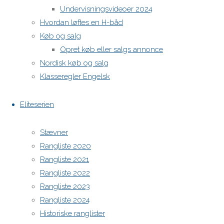
Undervisningsvideoer 2024
Hvordan løftes en H-båd
H-båds kalenderen i Europa
Køb og salg
https://h-boot.org/termine
Opret køb eller salgs annonce
Nordisk køb og salg
Powered by
Anima
&
WordPress.
Klasseregler Engelsk
Eliteserien
Stævner
Rangliste 2020
Rangliste 2021
Rangliste 2022
Rangliste 2023
Rangliste 2024
Historiske ranglister