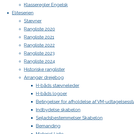
Botnia 1987 DEN 613
Klasseregler Engelsk
Previous
Admin
Eliteserien
image
Log ind
Stævner
Next
Indlægsfeed
Rangliste 2020
Kommentarfeed
image
Rangliste 2021
WordPress.org
Rangliste 2022
Back
Danske H-bådssejlere
H-båd
Rangliste 2023
Skriv
to
ligaen
Youtube
Rangliste 2024
Top
©Danske H-bådssejlere
Historiske ranglister
et
Arrangør drejebog
H-båds stævneleder
H-båds logoer
svar
Betingelser for afholdelse af VM-udtagelsess
Indbydelse skabelon
Sejladsbestemmelser Skabelon
Din e-
Bemanding
mailadresse