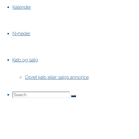
Kalender
Nyheder
Køb og salg
Opret køb eller salgs annonce
Search
Search
Search
for: