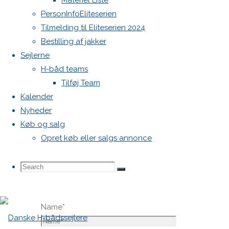
Materiel Liste
vil ikke
PersonInfoEliteserien
blive
Tilmelding til Eliteserien 2024
publiceret.
Bestilling af jakker
Krævede
Sejlerne
felter er
H-båd teams
markeret
Tilføj Team
med
*
Kalender
Nyheder
Comment
Køb og salg
Opret køb eller salgs annonce
Search
Search
Search
Name
*
for: