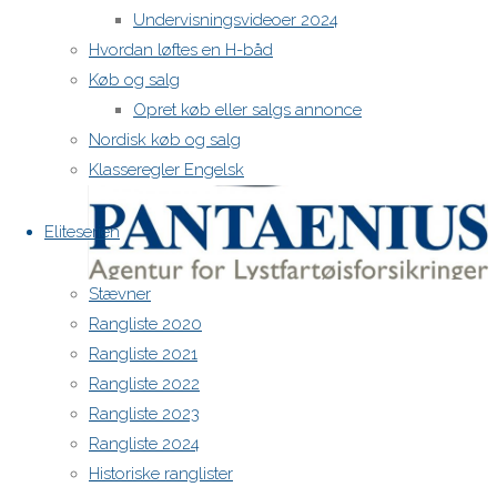
Undervisningsvideoer 2024
Hvordan løftes en H-båd
H-båds kalenderen i Europa
Køb og salg
https://h-boot.org/termine
Opret køb eller salgs annonce
Nordisk køb og salg
Klasseregler Engelsk
Eliteserien
Stævner
Rangliste 2020
Powered by
Anima
&
WordPress.
Rangliste 2021
Rangliste 2022
Rangliste 2023
Rangliste 2024
Historiske ranglister