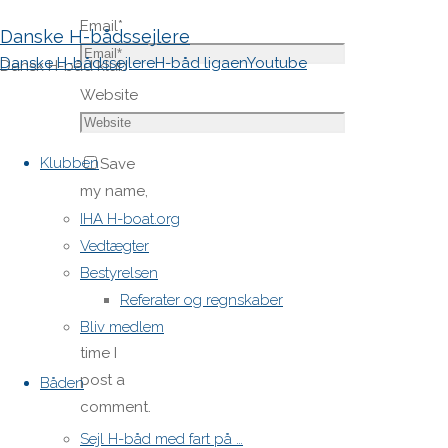
Email
*
Danske H-bådssejlere
Danske H-bådssejlere
H-båd ligaen
Youtube
Dansk H-båd klub
Website
Skip
to
Klubben
Save
content
my name,
email,
IHA H-boat.org
and site
Vedtægter
URL in my
Bestyrelsen
browser
Referater og regnskaber
for next
Bliv medlem
time I
post a
Båden
comment.
Sejl H-båd med fart på …