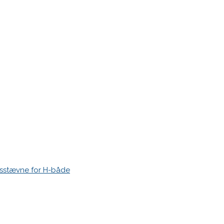
 time I post a comment.
esstævne for H-både