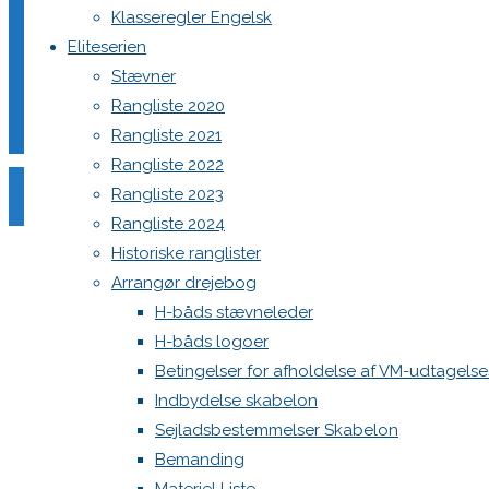
Klasseregler Engelsk
Eliteserien
Stævner
Comment
Rangliste 2020
Name
*
Rangliste 2021
Rangliste 2022
Email
*
Rangliste 2023
Website
Rangliste 2024
Historiske ranglister
Save my name, email, and site URL in my browser for next
Arrangør drejebog
H-båds stævneleder
H-båds logoer
Betingelser for afholdelse af VM-udtagels
Indbydelse skabelon
Sejladsbestemmelser Skabelon
Bemanding