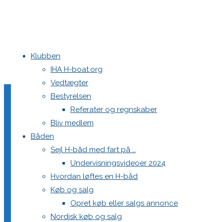
Klubben
Home
Teams
DEN 570 Dining Ministry
IHA H-boat.org
Full
2048 × 1121
pixels
DEN 570 Dining Ministry
Vedtægter
size
Bestyrelsen
Next image
Referater og regnskaber
Bliv medlem
Båden
Skriv et svar
Sejl H-båd med fart på …
Undervisningsvideoer 2024
Hvordan løftes en H-båd
Din e-mailadresse vil ikke blive publiceret.
Krævede felter e
Køb og salg
Opret køb eller salgs annonce
Nordisk køb og salg