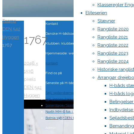
Klasseregler Eng
Eliteserien
Home
Teams
Stævner
Kontakt
DEN 542
Rangliste 2020
Danske H-bådssejlere
1767
Hyggen
Rangliste 2021
Klubben: klubben@H-båd.dk
1767
Rangliste 2022
Rangliste 2023
Hjemmeside: web@H-båd.dk
Rangliste 2024
Full
2048 ×
kontakt
Historiske ranglis
size
1536
Find os på
Arrangør drejeb
pixels
Seneste på H-båd.dk
H-båds stæ
DEN 542
Sejl, spilerstrømpe og rullefok-presenning til H-båd:
H-båds log
Hyggen
Høj Jensen fokke til salg
Betingelser
Spilerstage/Spinlock jollevest xl
Indbydelse
North MH-6 fok i fin kapsejlads-stand sælges
Sejladsbes
Botnia 1987 DEN 613
Bemanding
Admin