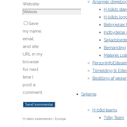
Arrangør drejebo
Website
H-båds stæ
H-båds log
Save
Betingelser
my name,
Indbydelse
email,
Sejladsbes
and site
Bemanding
URL in my
Materiel List
browser
PersonInfoEliteser
for next
Tilmelding til Elit
time I
Bestilling af jakker
post a
comment.
Sejlerne
H-båd teams
Tilføj Team
H-båds kalenderen i Europa