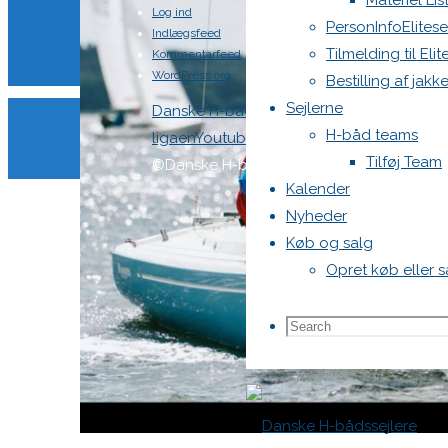
Materiel Lis
Log ind
PersonInfoElitese
Indlægsfeed
Tilmelding til Eli
Kommentarfeed
WordPress.org
Bestilling af jakke
Sejlerne
Back
Danske H-bådssejlere
H-båd
H-båd teams
to
ligaen
Youtube
Tilføj Team
Top
©Danske H-bådssejlere
Kalender
Nyheder
Køb og salg
Opret køb eller 
Search
Search
for: