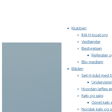
Klubben
IHA H-boat.org
Vedtægter
Bestyrelsen
Referater 
Bliv medlem
Båden
Sejl H-båd med fa
Undervisni
Hvordan løftes 
Køb og salg
Opret køb 
Nordisk køb og s