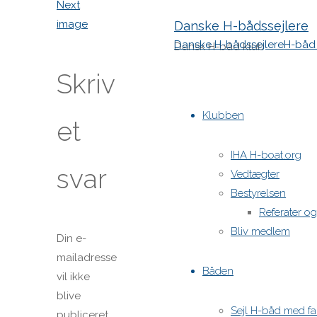
Next
image
Danske H-bådssejlere
Danske H-bådssejlere
H-båd 
Dansk H-båd klub
Skriv
Skip
to
Klubben
et
content
IHA H-boat.org
svar
Vedtægter
Bestyrelsen
Referater o
Bliv medlem
Din e-
mailadresse
Båden
vil ikke
blive
Sejl H-båd med fa
publiceret.