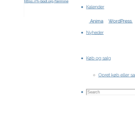
https://h-boot.org/termine
Kalender
Powered by
Anima
&
WordPress.
Nyheder
Køb og salg
Opret køb eller s
Search
Search
for: