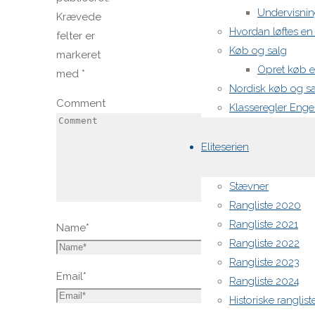
Undervisnin
Krævede
Hvordan løftes e
felter er
Køb og salg
markeret
Opret køb e
med
*
Nordisk køb og s
Comment
Klasseregler Enge
Eliteserien
Stævner
Rangliste 2020
Rangliste 2021
Name
*
Rangliste 2022
Rangliste 2023
Email
*
Rangliste 2024
Historiske ranglist