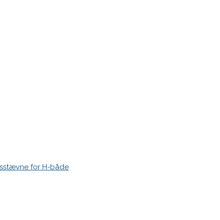
r markeret med
*
esstævne for H-både
 time I post a comment.