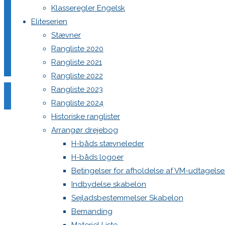
Klasseregler Engelsk
Eliteserien
Stævner
Din e-mailadresse vil ikke blive publiceret.
Krævede felter e
Rangliste 2020
Rangliste 2021
Rangliste 2022
Rangliste 2023
Rangliste 2024
Historiske ranglister
Comment
Arrangør drejebog
Name
*
H-båds stævneleder
H-båds logoer
Email
*
Betingelser for afholdelse af VM-udtagels
Website
Indbydelse skabelon
Sejladsbestemmelser Skabelon
Save my name, email, and site URL in my browser for next
Bemanding