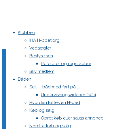
Klubben
Home
Teams
DEN 478 Rytmehans
48088756316_ce62a567ea_o
IHA H-boat.org
Vedtægter
48088756316_ce62a567
Bestyrelsen
Referater og regnskaber
Bliv medlem
Båden
Full
2592 × 3888
pixels
DEN 478 Rytmehans
Sejl H-båd med fart på …
size
Undervisningsvideoer 2024
Previous image
Hvordan løftes en H-båd
Next image
Køb og salg
Opret køb eller salgs annonce
Skriv et svar
Nordisk køb og salg