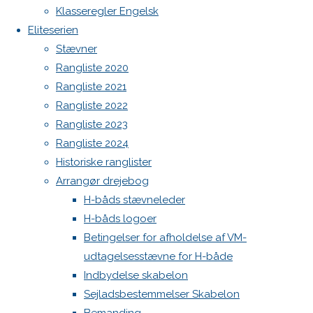
Botnia 1987 DEN 613
Klasseregler Engelsk
Admin
Eliteserien
Skriv
Log ind
Stævner
Indlægsfeed
Rangliste 2020
Kommentarfeed
et
Rangliste 2021
WordPress.org
Rangliste 2022
Back
Danske H-bådssejlere
H-båd
Rangliste 2023
svar
to
ligaen
Youtube
Rangliste 2024
Top
©Danske H-bådssejlere
Historiske ranglister
Arrangør drejebog
Din e-
H-båds stævneleder
mailadresse
H-båds logoer
vil ikke
Betingelser for afholdelse af VM-
blive
udtagelsesstævne for H-både
publiceret.
Indbydelse skabelon
Krævede
Sejladsbestemmelser Skabelon
felter er