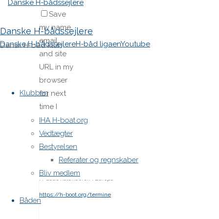
Save
my name,
Danske H-bådssejlere
email,
Danske H-bådssejlere
H-båd ligaen
Youtube
Dansk H-båd klub
and site
URL in my
Skip
browser
to
Klubben
for next
content
time I
post a
IHA H-boat.org
comment.
Vedtægter
Bestyrelsen
Referater og regnskaber
Bliv medlem
H-båds kalenderen i Europa
https://h-boot.org/termine
Båden