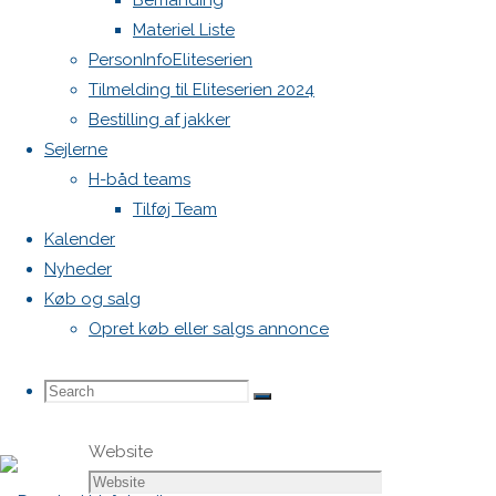
Bemanding
markeret
Materiel Liste
med
*
PersonInfoEliteserien
Tilmelding til Eliteserien 2024
Comment
Bestilling af jakker
Sejlerne
H-båd teams
Tilføj Team
Kalender
Nyheder
Køb og salg
Name
*
Opret køb eller salgs annonce
Email
*
Search
Search
Search
Website
for: