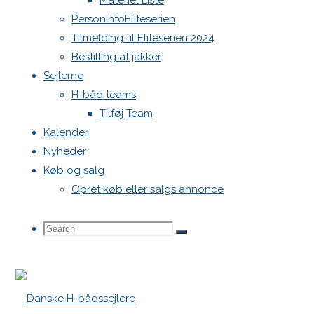
Materiel Liste
PersonInfoEliteserien
Tilmelding til Eliteserien 2024
Bestilling af jakker
Sejlerne
H-båd teams
Tilføj Team
Kalender
Nyheder
Køb og salg
Opret køb eller salgs annonce
Search
Search
Search
for: