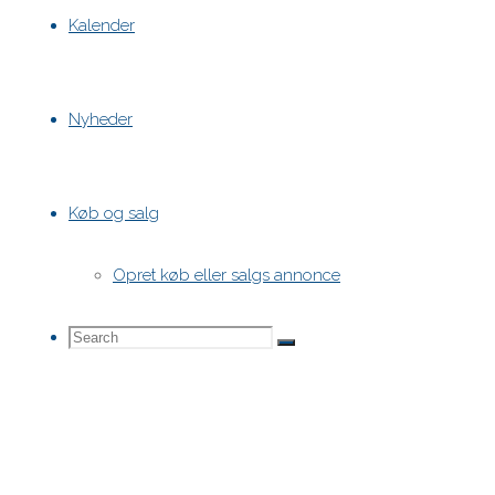
Kalender
Nyheder
Køb og salg
Opret køb eller salgs annonce
Search
Search
Search
for: