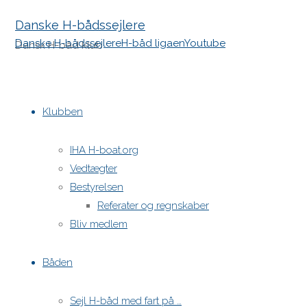
Danske H-bådssejlere
Danske H-bådssejlere
H-båd ligaen
Youtube
Dansk H-båd klub
Skip
to
Klubben
content
IHA H-boat.org
Vedtægter
Bestyrelsen
Referater og regnskaber
Bliv medlem
Båden
Sejl H-båd med fart på …