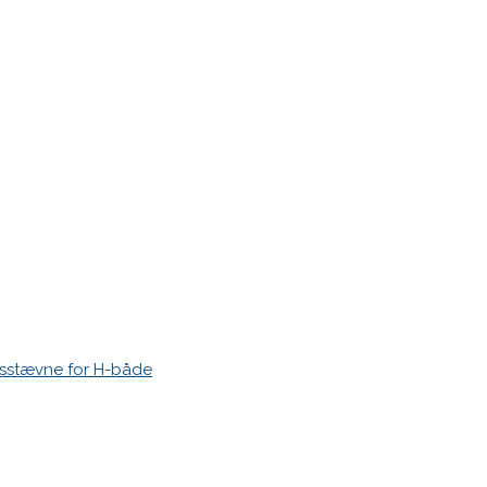
 Strand Sejlklub
esstævne for H-både