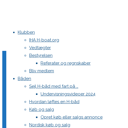
Klubben
Home
Nyheder
Stævner
Billeder fra NM 2017 i Herslev
IHA H-boat.org
Billeder fra DM 2017 i Amtoft
Vedtægter
Bestyrelsen
Referater og regnskaber
Billeder fra NM 2017 i He
Bliv medlem
Båden
Sejl H-båd med fart på …
Undervisningsvideoer 2024
30. januar 2018
21. september 2022
Stævner
Hvordan løftes en H-båd
Køb og salg
Nordisk 
Opret køb eller salgs annonce
Nordisk køb og salg