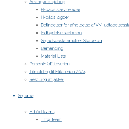
Arrangør drejebog
H-båds stævneleder
H-båds logoer
Betingelser for afholdelse af VM-udtagelses
Indbydelse skabelon
Sejladsbestemmelser Skabelon
Bemanding
Materiel Liste
PersonInfoEliteserien
Tilmelding til Eliteserien 2024
Bestilling af jakker
Sejlerne
H-båd teams
Tilføj Team